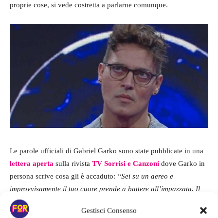
proprie cose, si vede costretta a parlarne comunque.
Le parole ufficiali di Gabriel Garko sono state pubblicate in una
lettera aperta
sulla rivista
TV Sorrisi e Canzoni
dove Garko in
persona scrive cosa gli è accaduto:
“Sei su un aereo e
improvvisamente il tuo cuore prende a battere all’impazzata. Il
panico ti assale, fatichi a respirare, ti manca l’aria. Il medico
Gestisci Consenso
che consulti, appena metti i piedi a terra, te lo conferma: questa