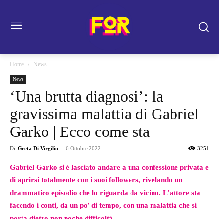
Home
News
News
‘Una brutta diagnosi’: la
gravissima malattia di Gabriel
Garko | Ecco come sta
Di
Greta Di Virgilio
-
6 Ottobre 2022
3251
Gabriel Garko si è lasciato andare a una confessione privata e
di aprirsi totalmente con i suoi followers, rivelando un
drammatico episodio che lo riguarda da vicino. L’attore sta
facendo i conti, da un po’ di tempo, con una malattia che si
porta dietro non poche difficoltà.