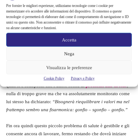
volta la fortuna, invece che una carezza, ti ha dato un bel calcio
Per fornire le migliori esperienze, utilizziamo tecnologie come i cookie per
memorizzare e/o accedere alle informazioni del dispositivo. Il consenso a queste
in culo. ‘Lei ha un problema di salute‘”
.
tecnologie ci permetterà di elaborare dati come il comportamento di navigazione o ID
unici su questo sito. Non acconsentire o ritirare il consenso può influire negativamente
su alcune caratteristiche e funzioni.
Queste sono state le drammatiche e anche commoventi parole di
Gabriel Garko che ha confessato al proprio pubblico di avere
Accetta
problemi di salute e di essersene accorto per caso mentre era in
Nega
aereo ma pare che
episodi come questo gli sono capitati anche
mentre stava lavorando sul set
.
Visualizza le preferenze
Ma di cosa si tratta? Sembra, dalle ultime visite mediche alle
Cookie Policy
Privacy e Policy
quali si è sottoposto che l’attore soffra di
problemi alla tiroide
,
nulla di troppo grave ma che va assolutamente monitorato come
lui stesso ha dichiarato:
“Bisognerà riequilibrare i valori ma nel
frattempo sembro una fisarmonica: gonfio – sgonfio – gonfio.”
Fin ora quindi questo piccolo problema di salute è gestibile e gli
consente ancora di lavorare, fermo restando che dovrà iniziare