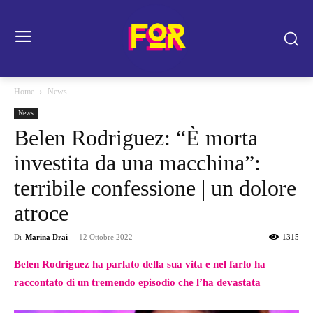
Home
News
News
Belen Rodriguez: “È morta
investita da una macchina”:
terribile confessione | un dolore
atroce
Di
Marina Drai
-
12 Ottobre 2022
1315
Belen Rodriguez ha parlato della sua vita e nel farlo ha
raccontato di un tremendo episodio che l’ha devastata