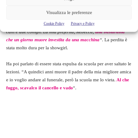
A causa della crisi argentina la sua famiglia si trasferì in una
Visualizza le preferenze
nuova casa e Belen ha diversi ricordi legati a questo posto.
Cookie Policy
Privacy e Policy
“Ricordo la casetta sull’albero costruita da mio padre. Cinque
cani e due conigli. La mia preferita, Rebecca,
una bastardina
che un giorno muore investita da una macchina
“
. La perdita è
stata molto dura per la showgirl.
Ha poi parlato di essere stata espulsa da scuola per aver saltato le
lezioni. “A quindici anni muore il padre della mia migliore amica
e io voglio andare al funerale, però la scuola me lo vieta.
Al che
fuggo, scavalco il cancello e vado
“.