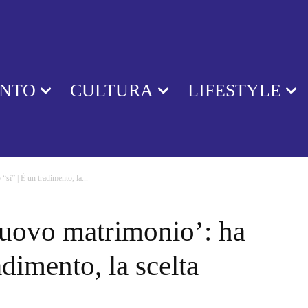
ENTO
CULTURA
LIFESTYLE
sì” | È un tradimento, la...
nuovo matrimonio’: ha
adimento, la scelta