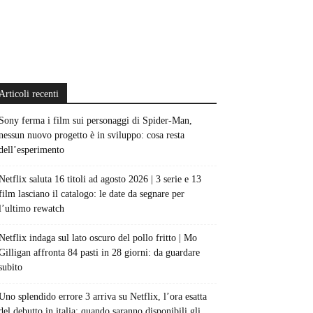
Articoli recenti
Sony ferma i film sui personaggi di Spider-Man,
nessun nuovo progetto è in sviluppo: cosa resta
dell’esperimento
Netflix saluta 16 titoli ad agosto 2026 | 3 serie e 13
film lasciano il catalogo: le date da segnare per
l’ultimo rewatch
Netflix indaga sul lato oscuro del pollo fritto | Mo
Gilligan affronta 84 pasti in 28 giorni: da guardare
subito
Uno splendido errore 3 arriva su Netflix, l’ora esatta
del debutto in italia: quando saranno disponibili gli