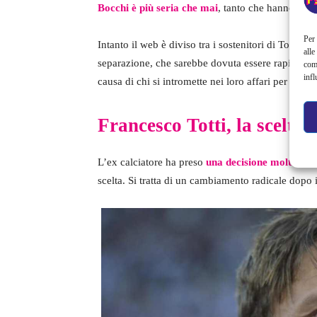
Bocchi è più seria che mai
, tanto che hanno fatto
Per 
Intanto il web è diviso tra i sostenitori di Totti e
alle
separazione, che sarebbe dovuta essere rapida e i
com
infl
causa di chi si intromette nei loro affari per dire l
Francesco Totti, la scelta è
L’ex calciatore ha preso
una decisione molto imp
scelta. Si tratta di un cambiamento radicale dopo il