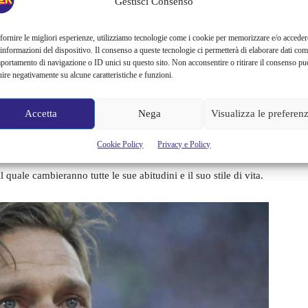
Gestisci Consenso
 conoscere ai rispettivi figli la loro nuova metà.
fornire le migliori esperienze, utilizziamo tecnologie come i cookie per memorizzare e/o acceder
 quelli di Ilary e le discussioni procedono senza sosta. La
 informazioni del dispositivo. Il consenso a queste tecnologie ci permetterà di elaborare dati com
ndolore,
sta diventando sempre più complicata
, anche a
portamento di navigazione o ID unici su questo sito. Non acconsentire o ritirare il consenso pu
uire negativamente su alcune caratteristiche e funzioni.
a propria.
Accetta
Nega
Visualizza le preferen
 definitiva
Cookie Policy
Privacy e Policy
ortante per la sua vita
e sembra davvero convinto della sua
 quale cambieranno tutte le sue abitudini e il suo stile di vita.