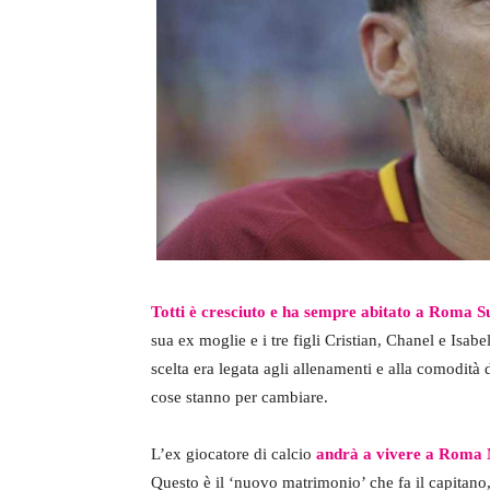
Totti è cresciuto e ha sempre abitato a Roma S
sua ex moglie e i tre figli Cristian, Chanel e Isa
scelta era legata agli allenamenti e alla comodità 
cose stanno per cambiare.
L’ex giocatore di calcio
andrà a vivere a Roma
Questo è il ‘nuovo matrimonio’ che fa il capitano,