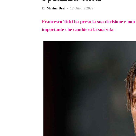
Di
Marina Drai
-
12 Ottobre 2022
Francesco Totti ha preso la sua decisione e non
importante che cambierà la sua vita