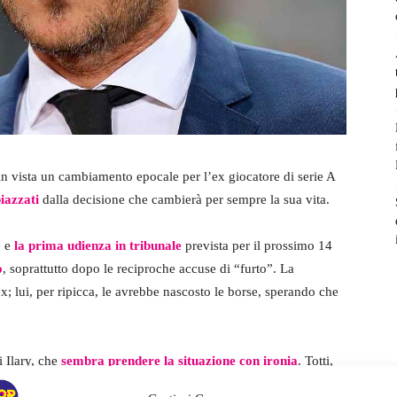
 in vista un cambiamento epocale per l’ex giocatore di serie A
iazzati
dalla decisione che cambierà per sempre la sua vita.
e e
la
prima udienza in tribunale
prevista per il prossimo 14
o
, soprattutto dopo le reciproche accuse di “furto”. La
ex; lui, per ripicca, le avrebbe nascosto le borse, sperando che
i Ilary, che
sembra prendere la situazione con ironia
. Totti,
ù commentato i gossip e le dicerie.
La sua storia con Noemi