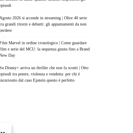
episodi
Agosto 2026 si accende in streaming | Oltre 40 serie
tra grandi ritorni e debutti: gli appuntamenti da non
perdere
Film Marvel in ordine cronologico | Come guardare
film e serie del MCU: la sequenza giusta fino a Brand
New Day
Su Disney+ arriva un thriller che non fa sconti | Otto
episodi tra potere, violenza e vendetta: per chi è
incuriosito dal caso Epstein questo è perfetto