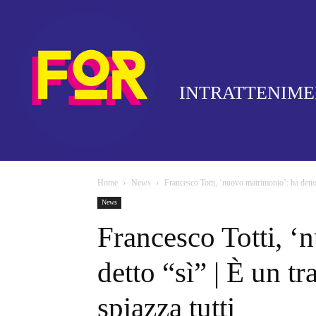
INTRATTENIM
Home
News
Francesco Totti, ‘nuovo matrimonio’: ha detto “
News
Francesco Totti, ‘
detto “sì” | È un tr
spiazza tutti