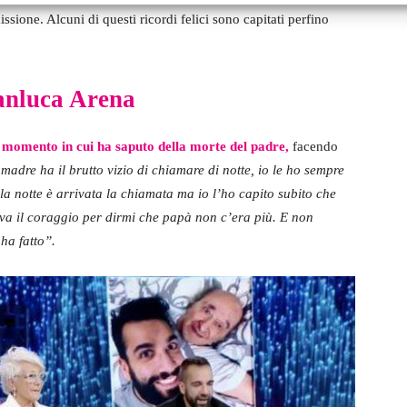
ione. Alcuni di questi ricordi felici sono capitati perfino
ianluca Arena
l momento in cui ha saputo della morte del padre,
facendo
madre ha il brutto vizio di chiamare di notte, io le ho sempre
la notte è arrivata la chiamata ma io l’ho capito subito che
eva il coraggio per dirmi che papà non c’era più. E non
 ha fatto”.