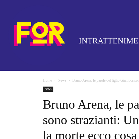
INTRATTENIM
Home
News
Bruno Arena, le parole del figlio Gianluca son
News
Bruno Arena, le pa
sono strazianti: U
la morte ecco cosa 