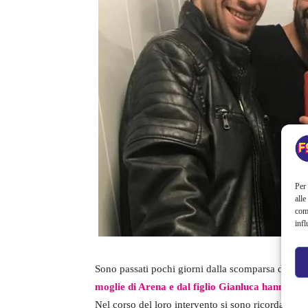
Per 
alle
com
infl
Sono passati pochi giorni dalla scomparsa di Bru
moglie di Arena e dal figlio Gianluca hanno conc
Nel corso del loro intervento si sono ricordati mo