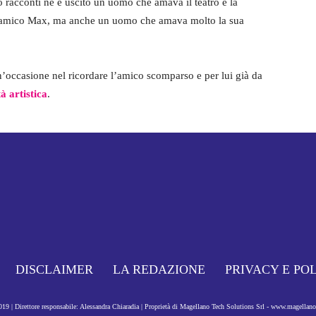
 racconti ne è uscito un uomo che amava il teatro e la
aro amico Max, ma anche un uomo che amava molto la sua
’occasione nel ricordare l’amico scomparso e per lui già da
à artistica
.
DISCLAIMER
LA REDAZIONE
PRIVACY E PO
9 | Direttore responsabile: Alessandra Chiaradia | Proprietà di Magellano Tech Solutions Srl - www.magellan