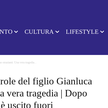
ENTO
CULTURA
LIFESTYLE
o strazianti: Una vera tragedia...
role del figlio Gianluca
na vera tragedia | Dopo
è uscito fuori