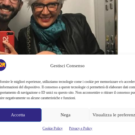
Gestisci Consenso
fornire le migliori esperienze, utilizziamo tecnologie come i cookie per memorizzare e/o acceder
 informazioni del dispositivo. Il consenso a queste tecnologie ci permetterà di elaborare dati com
portamento di navigazione o ID unici su questo sito. Non acconsentire o ritirare il consenso pu
uire negativamente su alcune caratteristiche e funzioni.
Accetta
Nega
Visualizza le preferen
no Arena e di recente
Max Cavallari
accompagnato dalla
esso un’intervista a Silvia Toffanin
nel salotto di Verissimo.
Cookie Policy
Privacy e Policy
lti aneddoti della vita privata e professionale di Bruno Arena,