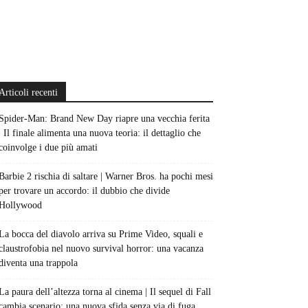
Articoli recenti
Spider-Man: Brand New Day riapre una vecchia ferita
| Il finale alimenta una nuova teoria: il dettaglio che
coinvolge i due più amati
Barbie 2 rischia di saltare | Warner Bros. ha pochi mesi
per trovare un accordo: il dubbio che divide
Hollywood
La bocca del diavolo arriva su Prime Video, squali e
claustrofobia nel nuovo survival horror: una vacanza
diventa una trappola
La paura dell’altezza torna al cinema | Il sequel di Fall
cambia scenario: una nuova sfida senza via di fuga