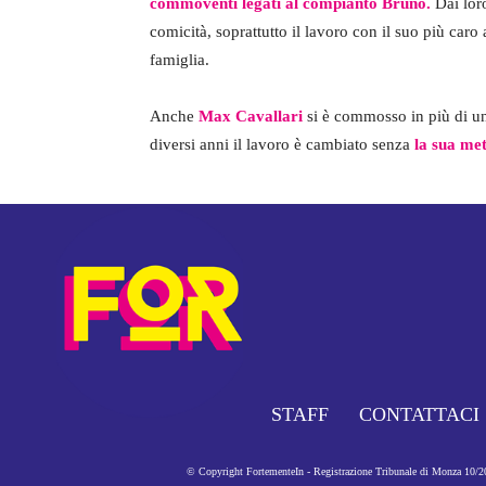
commoventi legati al compianto Bruno.
Dai loro
comicità, soprattutto il lavoro con il suo più c
famiglia.
Anche
Max Cavallari
si è commosso in più di un
diversi anni il lavoro è cambiato senza
la sua met
STAFF
CONTATTACI
© Copyright FortementeIn - Registrazione Tribunale di Monza 10/201