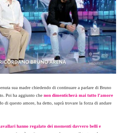
venuta sua madre chiedendo di continuare a parlare di Bruno
ato. Poi ha aggiunto che
non dimenticherà mai tutto l’amore
do di questo amore, ha detto, saprà trovare la forza di andare
vallari hanno regalato dei momenti davvero belli e