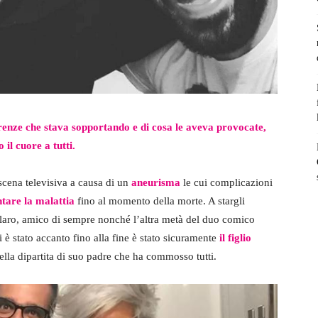
renze che stava sopportando e di cosa le aveva provocate,
il cuore a tutti.
scena televisiva a causa di un
aneurisma
le cui complicazioni
ntare la malattia
fino al momento della morte. A stargli
llaro, amico di sempre nonché l’altra metà del duo comico
 è stato accanto fino alla fine è stato sicuramente
il figlio
lla dipartita di suo padre che ha commosso tutti.