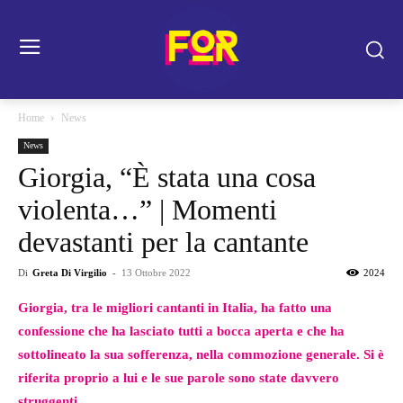
Home
News
News
Giorgia, “È stata una cosa
violenta…” | Momenti
devastanti per la cantante
Di
Greta Di Virgilio
-
13 Ottobre 2022
2024
Giorgia, tra le migliori cantanti in Italia, ha fatto una
confessione che ha lasciato tutti a bocca aperta e che ha
sottolineato la sua sofferenza, nella commozione generale. Si è
riferita proprio a lui e le sue parole sono state davvero
struggenti.