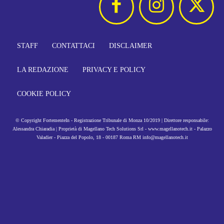
STAFF
CONTATTACI
DISCLAIMER
LA REDAZIONE
PRIVACY E POLICY
COOKIE POLICY
© Copyright FortementeIn - Registrazione Tribunale di Monza 10/2019 | Direttore responsabile:
Alessandra Chiaradia | Proprietà di Magellano Tech Solutions Srl - www.magellanotech.it - Palazzo
Valadier - Piazza del Popolo, 18 - 00187 Roma RM info@magellanotech.it