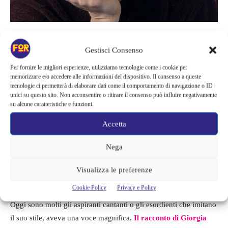
Facile capire di chi si tratta, proprio di lui,
Alex Baroni
che morì
Gestisci Consenso
tragicamente e prematuramente nel 2002. Per Giorgia fu un
Per fornire le migliori esperienze, utilizziamo tecnologie come i cookie per
dolore straziante, un dramma insuperabile che ha gettato
memorizzare e/o accedere alle informazioni del dispositivo. Il consenso a queste
un’ombra nella sua vita:
“Per me è come se fosse successo un
tecnologie ci permetterà di elaborare dati come il comportamento di navigazione o ID
unici su questo sito. Non acconsentire o ritirare il consenso può influire negativamente
attimo fa, è un modo per tenerlo sempre accanto. All’epoca ebbi
su alcune caratteristiche e funzioni.
un crollo totale e assoluto, io sono stata aiutata. Ora me ne
Accetta
rendo conto, allora non lo capì. È stata una cosa violenta e
purtroppo non avevamo finito di dirci le cose. Non bisogna mai
Nega
rimandare il ‘ti voglio bene’”
.
Visualizza le preferenze
Per Giorgia, Alex aveva un grande talento e lei è sicura che il
Cookie Policy
Privacy e Policy
compianto cantante un giorno sarà riconosciuto per il suo valore.
Oggi sono molti gli aspiranti cantanti o gli esordienti che imitano
il suo stile, aveva una voce magnifica.
Il racconto di Giorgia