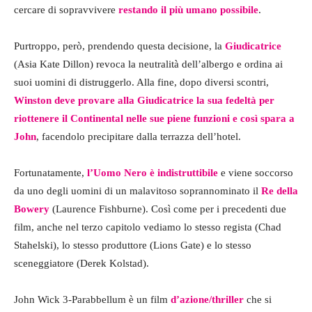
cercare di sopravvivere
restando il più umano possibile
.
Purtroppo, però, prendendo questa decisione, la
Giudicatrice
(Asia Kate Dillon) revoca la neutralità dell’albergo e ordina ai
suoi uomini di distruggerlo. Alla fine, dopo diversi scontri,
Winston deve provare alla Giudicatrice la sua fedeltà per
riottenere il Continental nelle sue piene funzioni e così spara a
John
, facendolo precipitare dalla terrazza dell’hotel.
Fortunatamente,
l’Uomo Nero è indistruttibile
e viene soccorso
da uno degli uomini di un malavitoso soprannominato il
Re della
Bowery
(Laurence Fishburne). Così come per i precedenti due
film, anche nel terzo capitolo vediamo lo stesso regista (Chad
Stahelski), lo stesso produttore (Lions Gate) e lo stesso
sceneggiatore (Derek Kolstad).
John Wick 3-Parabbellum è un film
d’azione/thriller
che si