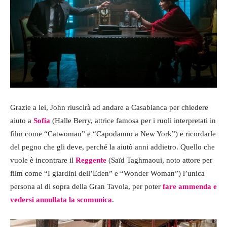
Grazie a lei, John riuscirà ad andare a Casablanca per chiedere
aiuto a
Sofia
(Halle Berry, attrice famosa per i ruoli interpretati in
film come “Catwoman” e “Capodanno a New York”) e ricordarle
del pegno che gli deve, perché la aiutò anni addietro. Quello che
vuole è incontrare il
Reggente
(Saïd Taghmaoui, noto attore per
film come “I giardini dell’Eden” e “Wonder Woman”) l’unica
persona al di sopra della Gran Tavola, per poter
fare ammenda e
vedersi annullata la scomunica
.