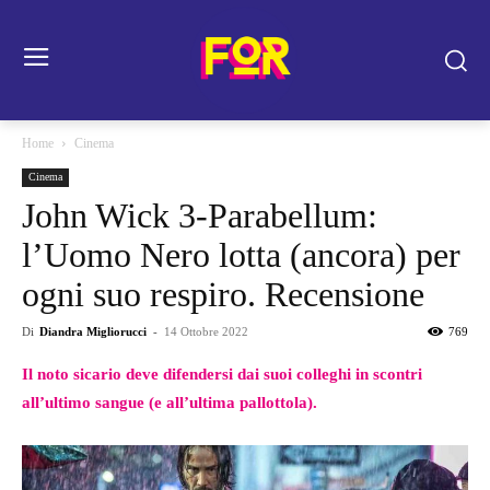
Home
Cinema
Cinema
John Wick 3-Parabellum:
l’Uomo Nero lotta (ancora) per
ogni suo respiro. Recensione
Di
Diandra Migliorucci
-
14 Ottobre 2022
769
Il noto sicario deve difendersi dai suoi colleghi in scontri
all’ultimo sangue (e all’ultima pallottola).