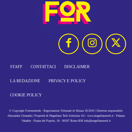
STAFF
CONTATTACI
DISCLAIMER
LA REDAZIONE
PRIVACY E POLICY
COOKIE POLICY
© Copyright FortementeIn - Registrazione Tribunale di Monza 10/2019 | Direttore responsabile:
Alessandra Chiaradia | Proprietà di Magellano Tech Solutions Srl - www.magellanotech.it - Palazzo
Valadier - Piazza del Popolo, 18 - 00187 Roma RM info@magellanotech.it