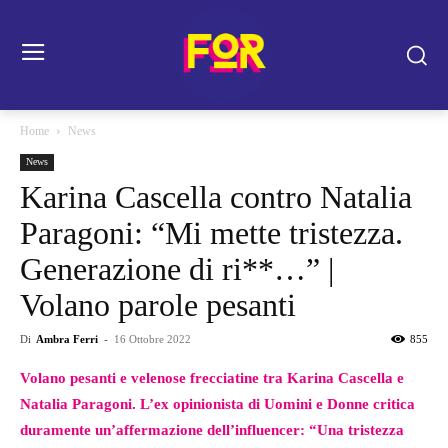
Home
News
News
Karina Cascella contro Natalia
Paragoni: “Mi mette tristezza.
Generazione di ri**…” |
Volano parole pesanti
Di
Ambra Ferri
-
16 Ottobre 2022
855
Volano pesanti e velenose frecciatine tra Karina Cascella e
Natalia Paragoni. L’ex opinionista di Uomini e Donne critica
duramente un’affermazione dell’influencer: “Una tristezza