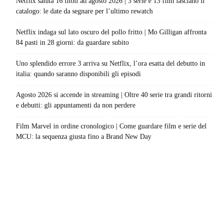
Netflix saluta 16 titoli ad agosto 2026 | 3 serie e 13 film lasciano il
catalogo: le date da segnare per l’ultimo rewatch
Netflix indaga sul lato oscuro del pollo fritto | Mo Gilligan affronta
84 pasti in 28 giorni: da guardare subito
Uno splendido errore 3 arriva su Netflix, l’ora esatta del debutto in
italia: quando saranno disponibili gli episodi
Agosto 2026 si accende in streaming | Oltre 40 serie tra grandi ritorni
e debutti: gli appuntamenti da non perdere
Film Marvel in ordine cronologico | Come guardare film e serie del
MCU: la sequenza giusta fino a Brand New Day