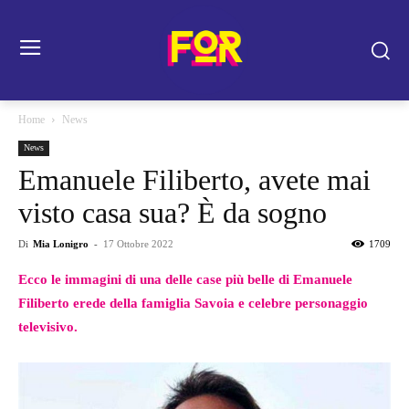
Home
News
News
Emanuele Filiberto, avete mai
visto casa sua? È da sogno
Di
Mia Lonigro
-
17 Ottobre 2022
1709
Ecco le immagini di una delle case più belle di Emanuele
Filiberto erede della famiglia Savoia e celebre personaggio
televisivo.