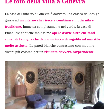
Le foto della villa a Ginevra
La casa di Filiberto a Ginevra è davvero una chicca del design
grazie ad
un interno che riesce a combinare modernità e
tradizione.
Immersa completamente nel verde, la casa di
Emanuele contiene moltissime
opere d’arte oltre che tanti
cimeli di famiglia che danno un tocco di regalità ad uno stile
molto asciutto.
Le pareti bianche contrastano con mobili e
divani più colorati per un
risultato davvero sorprendente
.