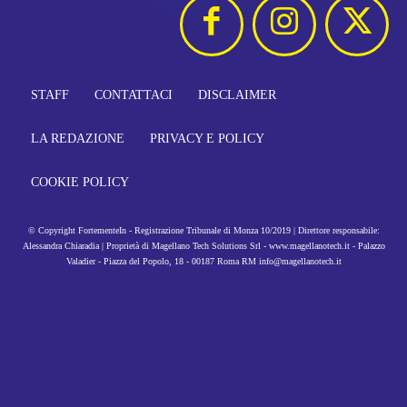
STAFF
CONTATTACI
DISCLAIMER
LA REDAZIONE
PRIVACY E POLICY
COOKIE POLICY
© Copyright FortementeIn - Registrazione Tribunale di Monza 10/2019 | Direttore responsabile:
Alessandra Chiaradia | Proprietà di Magellano Tech Solutions Srl - www.magellanotech.it - Palazzo
Valadier - Piazza del Popolo, 18 - 00187 Roma RM info@magellanotech.it