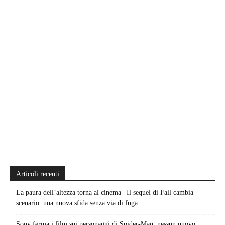
Articoli recenti
La paura dell’altezza torna al cinema | Il sequel di Fall cambia
scenario: una nuova sfida senza via di fuga
Sony ferma i film sui personaggi di Spider-Man, nessun nuovo