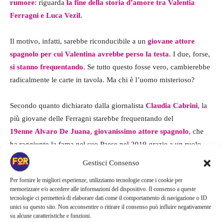
rumore
: riguarda
la fine della storia d’amore tra Valentia
Ferragni e Luca Vezil
.
Il motivo, infatti, sarebbe riconducibile a un
giovane attore
spagnolo per cui Valentina avrebbe perso la testa
. I due, forse,
si stanno frequentando
. Se tutto questo fosse vero, cambierebbe
radicalmente le carte in tavola. Ma chi è l’uomo misterioso?
Secondo quanto dichiarato dalla giornalista
Claudia Cabrini
, la
più giovane delle Ferragni starebbe frequentando del
19enne Alvaro De Juana
,
giovanissimo attore spagnolo
, che
ha raggiunto la fama nel suo Paese nel 2019 grazie a un ruolo
nella soap opera
Amar para siempre.
In seguito, Alvaro ha preso
Gestisci Consenso
parte alla famosissima serie su Netflix Elite, nella quale vestirà i
Per fornire le migliori esperienze, utilizziamo tecnologie come i cookie per
panni di Didac. Da lì la sua carriera ha preso piede.
memorizzare e/o accedere alle informazioni del dispositivo. Il consenso a queste
tecnologie ci permetterà di elaborare dati come il comportamento di navigazione o ID
unici su questo sito. Non acconsentire o ritirare il consenso può influire negativamente
su alcune caratteristiche e funzioni.