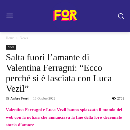
Home
News
News
Salta fuori l’amante di
Valentina Ferragni: “Ecco
perché si è lasciata con Luca
Vezil”
Di
Ambra Ferri
-
18 Ottobre 2022
2761
Valentina Ferragni e Luca Vezil hanno spiazzato il mondo del
web con la notizia che annunciava la fine della loro decennale
storia d’amore.