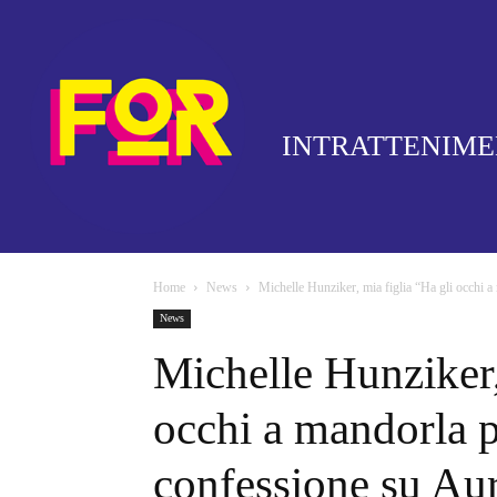
INTRATTENIM
Home
News
Michelle Hunziker, mia figlia “Ha gli occhi a
News
Michelle Hunziker,
occhi a mandorla 
confessione su Aur