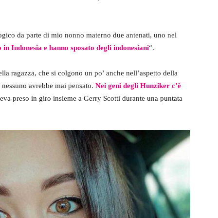
logico da parte di mio nonno materno due antenati, uno nel
 in Indonesia e hanno sposato degli indonesiani
“.
 della ragazza, che si colgono un po’ anche nell’aspetto della
i nessuno avrebbe mai pensato.
Nei geni degli Hunziker c’è
veva preso in giro insieme a Gerry Scotti durante una puntata