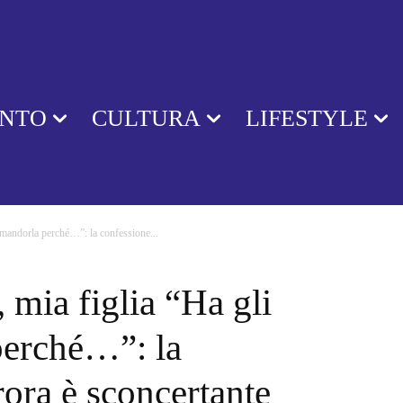
ENTO
CULTURA
LIFESTYLE
 mandorla perché…”: la confessione...
 mia figlia “Ha gli
perché…”: la
ora è sconcertante