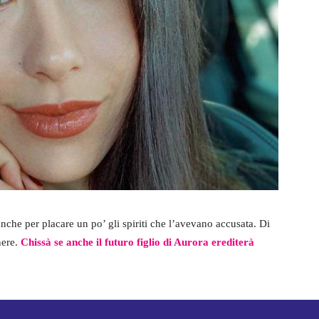
nche per placare un po’ gli spiriti che l’avevano accusata. Di
nere.
Chissà se anche il futuro figlio di Aurora erediterà