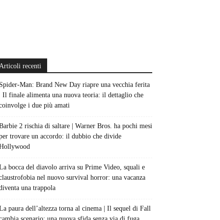
Articoli recenti
Spider-Man: Brand New Day riapre una vecchia ferita
| Il finale alimenta una nuova teoria: il dettaglio che
coinvolge i due più amati
Barbie 2 rischia di saltare | Warner Bros. ha pochi mesi
per trovare un accordo: il dubbio che divide
Hollywood
La bocca del diavolo arriva su Prime Video, squali e
claustrofobia nel nuovo survival horror: una vacanza
diventa una trappola
La paura dell’altezza torna al cinema | Il sequel di Fall
cambia scenario: una nuova sfida senza via di fuga