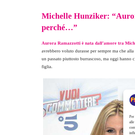
Michelle Hunziker: “Auror
perché…”
Aurora Ramazzotti è nata dall’amore tra Mich
avrebbero voluto durasse per sempre ma che alla 
un passato piuttosto burrascoso, ma oggi hanno chi
figlia.
Per 
alle
com
infl