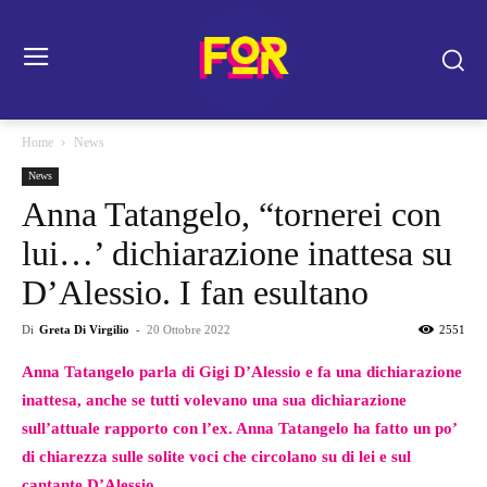
Home
News
News
Anna Tatangelo, “tornerei con
lui…’ dichiarazione inattesa su
D’Alessio. I fan esultano
Di
Greta Di Virgilio
-
20 Ottobre 2022
2551
Anna Tatangelo parla di Gigi D’Alessio e fa una dichiarazione
inattesa, anche se tutti volevano una sua dichiarazione
sull’attuale rapporto con l’ex. Anna Tatangelo ha fatto un po’
di chiarezza sulle solite voci che circolano su di lei e sul
cantante D’Alessio.