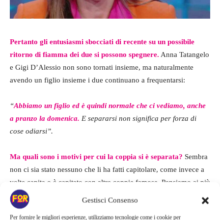
Pertanto gli entusiasmi sbocciati di recente su un possibile
ritorno di fiamma dei due si possono spegnere.
Anna Tatangelo
e Gigi D’Alessio non sono tornati insieme, ma naturalmente
avendo un figlio insieme i due continuano a frequentarsi:
“
Abbiamo un figlio ed è quindi normale che ci vediamo, anche
a pranzo la domenica.
E separarsi non significa per forza di
cose odiarsi”.
Ma quali sono i motivi per cui la coppia si è separata?
Sembra
non ci sia stato nessuno che li ha fatti capitolare, come invece a
volte capita o è capitato con altre coppie famose. Pensiamo ai più
chiacchierati di questo periodo, Ilary Blasi e Francesco Totti.
Gestisci Consenso
Per fornire le migliori esperienze, utilizziamo tecnologie come i cookie per