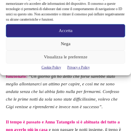
Anche su questo punto
Anna Tatangelo smentisce possibili
memorizzare e/o accedere alle informazioni del dispositivo. Il consenso a queste
ulteriori pettegolezzi
:
“Non c’è nessun terzo incomodo, il fatto è
tecnologie ci permetterà di elaborare dati come il comportamento di navigazione o ID
unici su questo sito. Non acconsentire o ritirare il consenso può influire negativamente
che litigavamo sempre più spesso e ormai non ci parlavamo più.
su alcune caratteristiche e funzioni.
E poi non sopportavo che la casa fosse sempre piena di amici di
Accetta
Gigi, in pratica ricordo pochissimi momenti dove siamo stati noi
due da soli”.
Nega
Sembra, stando ai racconti della stessa Tatangelo che la
Visualizza le preferenze
separazione, decisa da lei, sia stata anche una prova per
Cookie Policy
Privacy e Policy
cercare di ottenere una reazione, ma la tattica non ha
funzionato:
“Un giorno gli ho detto che forse sarebbe stato
meglio allontanarci un attimo per capire, e così me ne sono
andata senza che lui abbia fatto nulla per fermarmi. Confesso
che le prime notti da sola sono state difficilissime, volevo che
Gigi venisse a riprendermi e invece non è successo”
.
Il tempo è passato e Anna Tatangelo si è abituata del tutto a
non averlo più in casa
e non passare le notti insieme, il treno è