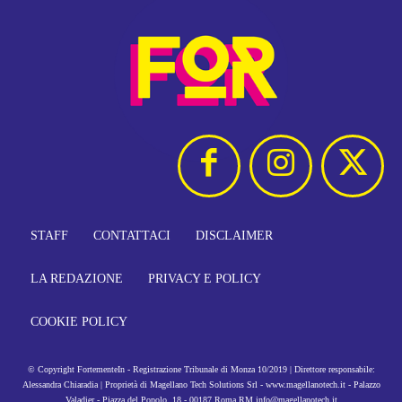
STAFF
CONTATTACI
DISCLAIMER
LA REDAZIONE
PRIVACY E POLICY
COOKIE POLICY
© Copyright FortementeIn - Registrazione Tribunale di Monza 10/2019 | Direttore responsabile:
Alessandra Chiaradia | Proprietà di Magellano Tech Solutions Srl - www.magellanotech.it - Palazzo
Valadier - Piazza del Popolo, 18 - 00187 Roma RM info@magellanotech.it