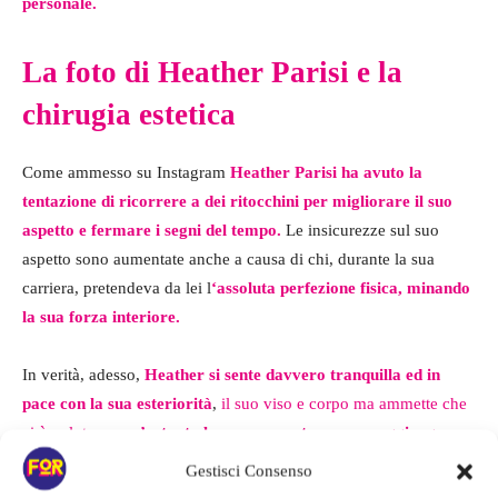
personale.
La foto di Heather Parisi e la
chirugia estetica
Come ammesso su Instagram
Heather Parisi ha avuto la
tentazione di ricorrere a dei ritocchini per migliorare il suo
aspetto e fermare i segni del tempo.
Le insicurezze sul suo
aspetto sono aumentate anche a causa di chi, durante la sua
carriera, pretendeva da lei l
‘assoluta perfezione fisica, minando
la sua forza interiore.
In verità, adesso,
Heather si sente davvero tranquilla ed in
pace con la sua esteriorità
,
il suo viso e corpo ma ammette che
ci è voluto
un po’ e tanto lavoro su se stessa per raggiungere
questa consapevolezza.
Gestisci Consenso