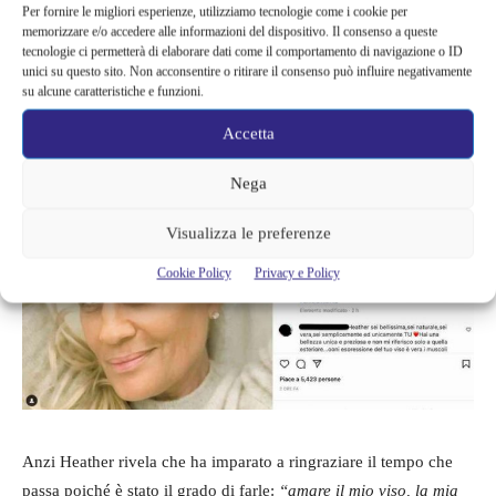
Per fornire le migliori esperienze, utilizziamo tecnologie come i cookie per
Su Instagram, allora, condivide un suo primo piano al naturale
memorizzare e/o accedere alle informazioni del dispositivo. Il consenso a queste
dove mette in mostra fiera
le rughe e i segni del tempo
. La Parisi
tecnologie ci permetterà di elaborare dati come il comportamento di navigazione o ID
unici su questo sito. Non acconsentire o ritirare il consenso può influire negativamente
scrive:
“Il tempo ha evidenziato ancora di più i tratti spigolosi
su alcune caratteristiche e funzioni.
del mio viso. Li ha arricchiti di qualche segno
“.
Accetta
Nega
Visualizza le preferenze
Cookie Policy
Privacy e Policy
Anzi Heather rivela che ha imparato a ringraziare il tempo che
passa poiché è stato il grado di farle:
“amare il mio viso, la mia