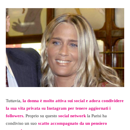
Tuttavia,
la donna è molto attiva sui social e adora condividere
la sua vita privata su Instagram per tenere aggiornati i
followers.
Proprio su questo
social network
la Parisi ha
condiviso un suo
scatto accompagnato da un pensiero