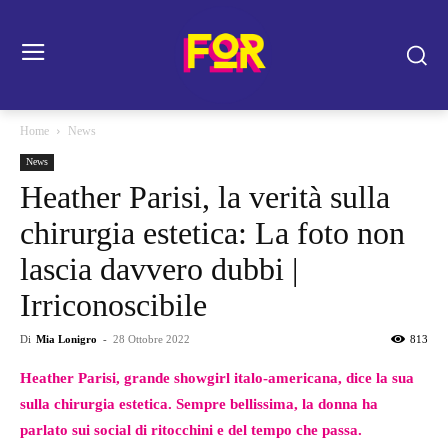
Home
News
News
Heather Parisi, la verità sulla
chirurgia estetica: La foto non
lascia davvero dubbi |
Irriconoscibile
Di
Mia Lonigro
-
28 Ottobre 2022
813
Heather Parisi, grande showgirl italo-americana, dice la sua
sulla chirurgia estetica. Sempre bellissima, la donna ha
parlato sui social di ritocchini e del tempo che passa.