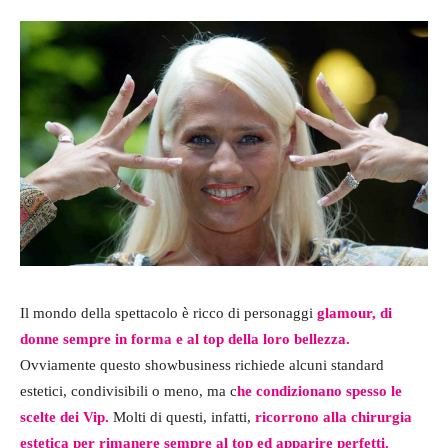
Il mondo della spettacolo è ricco di personaggi
glamour, di
donne sempre in forma e al top della loro bellezza.
Ovviamente questo showbusiness richiede alcuni standard
estetici, condivisibili o meno, ma c
he condizionano spesso le
scelte dei Vip.
Molti di questi, infatti,
ricorrono alla chirurgia
estetica per rimanere sempre al top ed apparire perfetti.