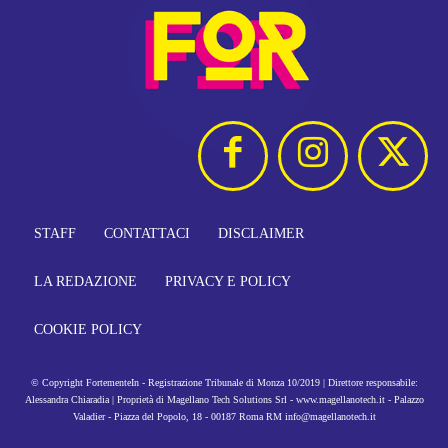
STAFF
CONTATTACI
DISCLAIMER
LA REDAZIONE
PRIVACY E POLICY
COOKIE POLICY
© Copyright FortementeIn - Registrazione Tribunale di Monza 10/2019 | Direttore responsabile:
Alessandra Chiaradia | Proprietà di Magellano Tech Solutions Srl - www.magellanotech.it - Palazzo
Valadier - Piazza del Popolo, 18 - 00187 Roma RM info@magellanotech.it