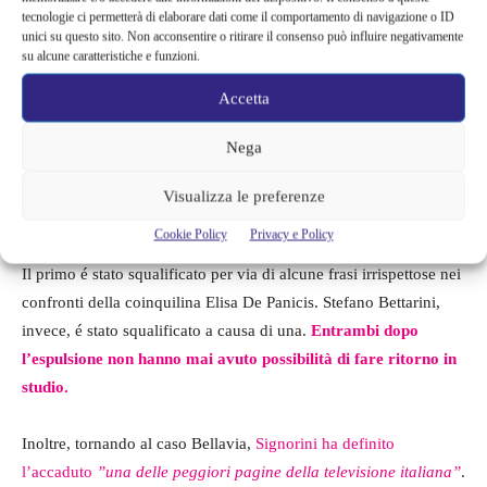
tecnologie ci permetterà di elaborare dati come il comportamento di navigazione o ID
dando anche un voto
per il trattamento riservato ai gieffini, ”rei”
unici su questo sito. Non acconsentire o ritirare il consenso può influire negativamente
di non aver compreso il disagio di Marco Bellavia.
”
A quanto
su alcune caratteristiche e funzioni.
pare, Alfonso Signorini ha pensato di soprassedere. Voto 5
”
.
Accetta
Ad essere insorti davanti alla decisione del conduttore di
Nega
accoglierli in studio e tenere per tutte le puntate rimanenti i
concorrenti espulsi sono stati
Salvo Veneziano e Stefano
Visualizza le preferenze
Bettarini
, ex gieffini.
Cookie Policy
Privacy e Policy
Il primo é stato squalificato per via di alcune frasi irrispettose nei
confronti della coinquilina Elisa De Panicis. Stefano Bettarini,
invece, é stato squalificato a causa di una.
Entrambi dopo
l’espulsione non hanno mai avuto possibilità di fare ritorno in
studio.
Inoltre, tornando al caso Bellavia,
Signorini ha definito
l’accaduto
”una delle peggiori pagine della televisione italiana”
.