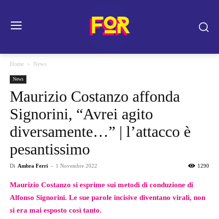
Home
News
News
Maurizio Costanzo affonda
Signorini, “Avrei agito
diversamente…” | l’attacco è
pesantissimo
Di
Ambra Ferri
-
1 Novembre 2022
1290
Maurizio Costanzo si esprime sui metodi di conduzione di
Alfonso Signorini. Le sue parole incisive diventano virali, non
si era mai esposto così tanto.