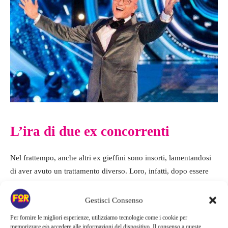
L’ira di due ex concorrenti
Nel frattempo, anche altri ex gieffini sono insorti, lamentandosi
di aver avuto un trattamento diverso. Loro, infatti, dopo essere
stati espulsi dalla Casa, non hanno più avuto la possibilità di fare
ritorno in studio. Ecco chi si è ribellato.
Gestisci Consenso
Per fornire le migliori esperienze, utilizziamo tecnologie come i cookie per
Maurizio Costanzo
non ha solo detto la sua, ma si è spinto oltre,
memorizzare e/o accedere alle informazioni del dispositivo. Il consenso a queste