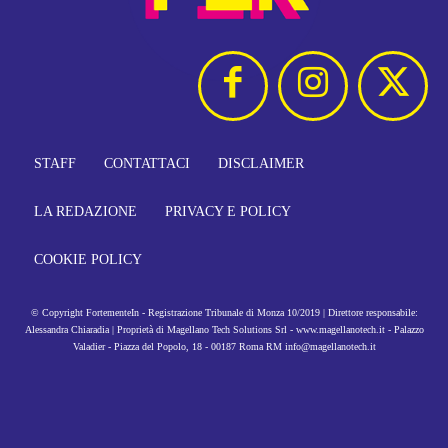
STAFF
CONTATTACI
DISCLAIMER
LA REDAZIONE
PRIVACY E POLICY
COOKIE POLICY
© Copyright FortementeIn - Registrazione Tribunale di Monza 10/2019 | Direttore responsabile:
Alessandra Chiaradia | Proprietà di Magellano Tech Solutions Srl - www.magellanotech.it - Palazzo
Valadier - Piazza del Popolo, 18 - 00187 Roma RM info@magellanotech.it