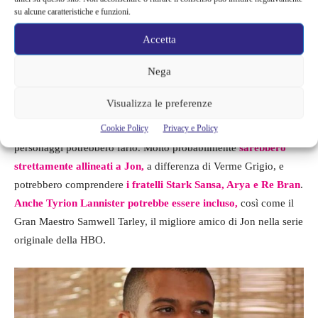
su alcune caratteristiche e funzioni.
Accetta
Nega
Visualizza le preferenze
Cookie Policy
Privacy e Policy
Anche se Anderson non crede di tornare in questa serie, altri
personaggi potrebbero farlo. Molto probabilmente
sarebbero
strettamente allineati a Jon,
a differenza di Verme Grigio, e
potrebbero comprendere
i fratelli Stark Sansa, Arya e Re Bran
.
Anche Tyrion Lannister potrebbe essere incluso,
così come il
Gran Maestro Samwell Tarley, il migliore amico di Jon nella serie
originale della HBO.