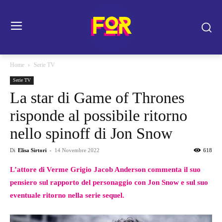
Home
Serie TV
Serie TV
La star di Game of Thrones
risponde al possibile ritorno
nello spinoff di Jon Snow
Di
Elisa Sirtori
-
14 Novembre 2022
618
L’attore di Verme Grigio Jacob Anderson commenta il suo
pensiero sul rapporto del personaggio con Jon Snow e sul suo
eventuale ritorno nella serie sequel.