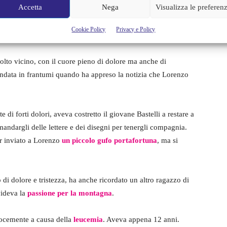
Accetta
Nega
Visualizza le preferen
Cookie Policy
Privacy e Policy
lto vicino, con il cuore pieno di dolore ma anche di
andata in frantumi quando ha appreso la notizia che Lorenzo
 di forti dolori, aveva costretto il giovane Bastelli a restare a
mandargli delle lettere e dei disegni per tenergli compagnia.
r inviato a Lorenzo
un piccolo gufo portafortuna
, ma si
i dolore e tristezza, ha anche ricordato un altro ragazzo di
videva la
passione per
la montagna
.
cocemente a causa della
leucemia
. Aveva appena 12 anni.