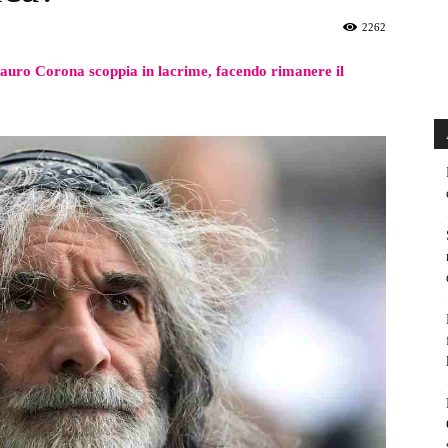
2262
uro Corona scoppia in lacrime, facendo rimanere il