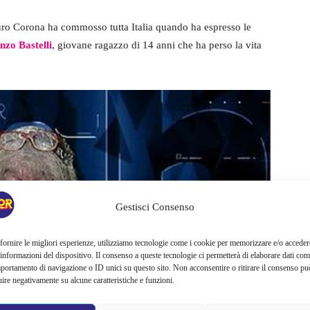
Mauro Corona ha commosso tutta Italia quando ha espresso le
nzo Bastelli
, giovane ragazzo di 14 anni che ha perso la vita
Gestisci Consenso
fornire le migliori esperienze, utilizziamo tecnologie come i cookie per memorizzare e/o acceder
 informazioni del dispositivo. Il consenso a queste tecnologie ci permetterà di elaborare dati com
portamento di navigazione o ID unici su questo sito. Non acconsentire o ritirare il consenso pu
uire negativamente su alcune caratteristiche e funzioni.