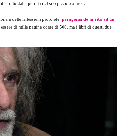
 distrutto dalla perdita del suo piccolo amico.
ona a delle riflessioni profonde,
paragonando la vita ad un
 essere di mille pagine come di 500, ma i libri di questi due