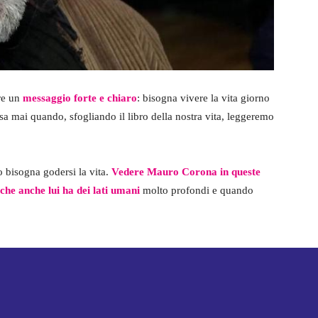
re un
messaggio forte e chiaro
: bisogna vivere la vita giorno
sa mai quando, sfogliando il libro della nostra vita, leggeremo
o bisogna godersi la vita.
Vedere Mauro Corona in queste
 che anche lui ha dei lati umani
molto profondi e quando