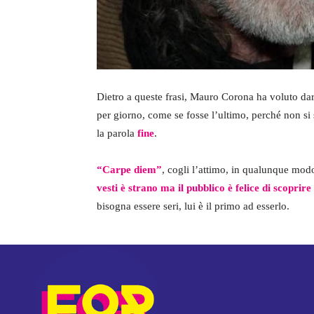
Dietro a queste frasi, Mauro Corona ha voluto da
per giorno, come se fosse l’ultimo, perché non si 
la parola
fine
.
“Carpe diem”
, cogli l’attimo, in qualunque mod
vesti è strano ma il pubblico è felice di scoprire
bisogna essere seri, lui è il primo ad esserlo.