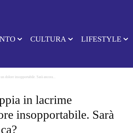
ENTO
CULTURA
LIFESTYLE
un dolore insopportabile. Sarà ancora...
pia in lacrime
ore insopportabile. Sarà
nca?