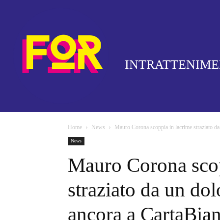
INTRATTENIM
Home
News
Mauro Corona scoppia in lacrime straziato da 
News
Mauro Corona scop
straziato da un dol
ancora a CartaBia