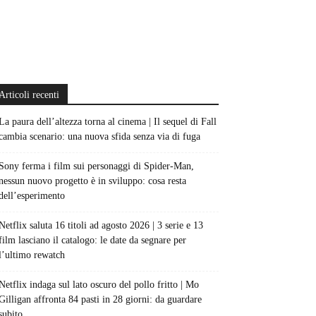
Articoli recenti
La paura dell’altezza torna al cinema | Il sequel di Fall
cambia scenario: una nuova sfida senza via di fuga
Sony ferma i film sui personaggi di Spider-Man,
nessun nuovo progetto è in sviluppo: cosa resta
dell’esperimento
Netflix saluta 16 titoli ad agosto 2026 | 3 serie e 13
film lasciano il catalogo: le date da segnare per
l’ultimo rewatch
Netflix indaga sul lato oscuro del pollo fritto | Mo
Gilligan affronta 84 pasti in 28 giorni: da guardare
subito