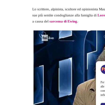
Lo scrittore, alpinista, scultore ed opinionista 
sue più sentite condoglianze alla famiglia di
Lore
a causa del
sarcoma di Ewing
.
Per 
alle
com
infl