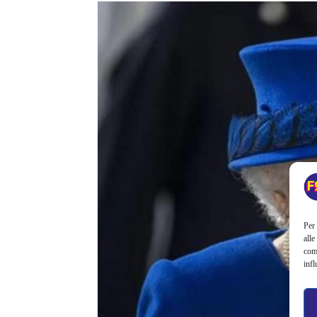
Per 
alle
com
infl