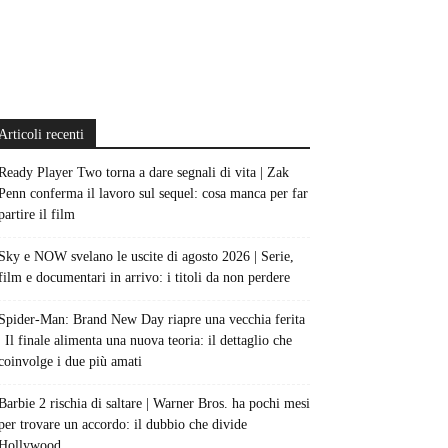
Articoli recenti
Ready Player Two torna a dare segnali di vita | Zak
Penn conferma il lavoro sul sequel: cosa manca per far
partire il film
Sky e NOW svelano le uscite di agosto 2026 | Serie,
film e documentari in arrivo: i titoli da non perdere
Spider-Man: Brand New Day riapre una vecchia ferita
| Il finale alimenta una nuova teoria: il dettaglio che
coinvolge i due più amati
Barbie 2 rischia di saltare | Warner Bros. ha pochi mesi
per trovare un accordo: il dubbio che divide
Hollywood