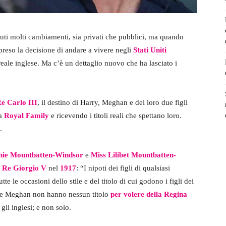
ti molti cambiamenti, sia privati che pubblici, ma quando
reso la decisione di andare a vivere negli
Stati Uniti
reale inglese. Ma c’è un dettaglio nuovo che ha lasciato i
e Carlo III
, il destino di Harry, Meghan e dei loro due figli
la
Royal Family
e ricevendo i titoli reali che spettano loro.
.
hie Mountbatten-Windsor
e
Miss Lilibet
Mountbatten-
a
Re Giorgio V
nel
1917
: “I nipoti dei figli di qualsiasi
te le occasioni dello stile e del titolo di cui godono i figli dei
ry e Meghan non hanno nessun titolo
per volere della Regina
 gli inglesi; e non solo.