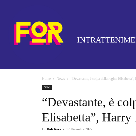
INTRATTENIM
Home
News
“Devastante, è colpa della regina Elisabetta”, 
News
“Devastante, è col
Elisabetta”, Harry 
Di
Didi Kera
-
17 Dicembre 2022