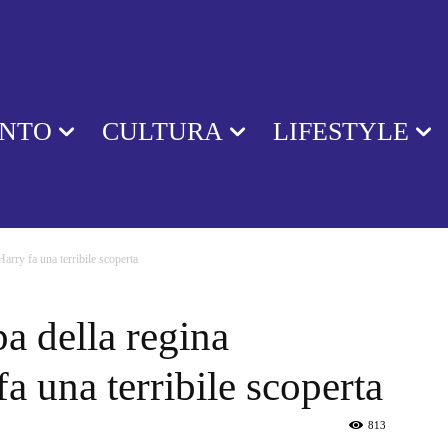
ENTO
CULTURA
LIFESTYLE
Harry fa una terribile scoperta
pa della regina
fa una terribile scoperta
813