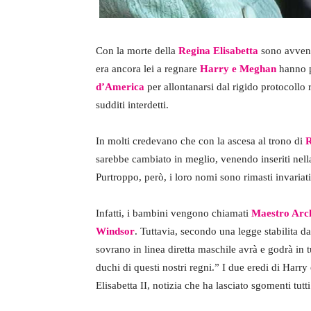
Con la morte della
Regina Elisabetta
sono avvenu
era ancora lei a regnare
Harry e Meghan
hanno p
d’America
per allontanarsi dal rigido protocollo 
sudditi interdetti.
In molti credevano che con la ascesa al trono di
R
sarebbe cambiato in meglio, venendo inseriti nel
Purtroppo, però, i loro nomi sono rimasti invariati
Infatti, i bambini vengono chiamati
Maestro Arc
Windsor
. Tuttavia, secondo una legge stabilita d
sovrano in linea diretta maschile avrà e godrà in tut
duchi di questi nostri regni.” I due eredi di Har
Elisabetta II, notizia che ha lasciato sgomenti tutti