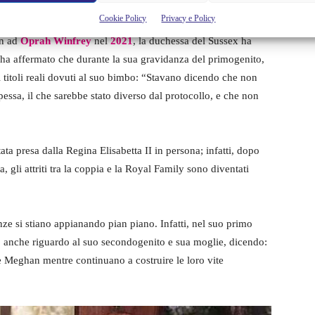
Cookie Policy
Privacy e Policy
an ad
Oprah Winfrey
nel
2021
, la duchessa del Sussex ha
e ha affermato che durante la sua gravidanza del primogenito,
i titoli reali dovuti al suo bimbo: “Stavano dicendo che non
essa, il che sarebbe stato diverso dal protocollo, e che non
ata presa dalla Regina Elisabetta II in persona; infatti, dopo
a, gli attriti tra la coppia e la Royal Family sono diventati
e si stiano appianando pian piano. Infatti, nel suo primo
to anche riguardo al suo secondogenito e sua moglie, dicendo:
 Meghan mentre continuano a costruire le loro vite