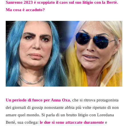
Sanremo 2023 è scoppiato il caos sul suo litigio con la Bertè.
Ma cosa è accaduto?
Un periodo di fuoco per Anna Oxa
, che si ritrova protagonista
dei giornali di gossip nonostante abbia più volte ripetuto di non
amare quel mondo. Si parla di un brutto litigio con Loredana
Bertè, sua collega:
le due si sono attaccate duramente
e