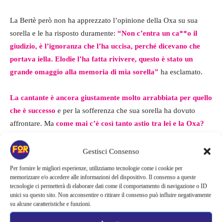
La Bertè però non ha apprezzato l’opinione della Oxa su sua
sorella e le ha risposto duramente:
“Non c’entra un ca**o il
giudizio, è l’ignoranza che l’ha uccisa, perché dicevano che
portava iella. Elodie l’ha fatta rivivere, questo è stato un
grande omaggio alla memoria di mia sorella”
ha esclamato.
La cantante è ancora giustamente molto arrabbiata per quello
che è successo
e per la sofferenza che sua sorella ha dovuto
affrontare. Ma
come mai c’è così tanto astio tra lei e la Oxa?
In verità sembra che il suo sfogo sia dipeso soltanto
dall’importanza del momento, anche se
già dalle prime puntate
Gestisci Consenso
le due si sono trovate spesso in disaccordo e sono finite a
Per fornire le migliori esperienze, utilizziamo tecnologie come i cookie per
discutere.
memorizzare e/o accedere alle informazioni del dispositivo. Il consenso a queste
tecnologie ci permetterà di elaborare dati come il comportamento di navigazione o ID
unici su questo sito. Non acconsentire o ritirare il consenso può influire negativamente
su alcune caratteristiche e funzioni.