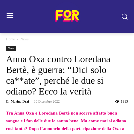
Home
News
News
Anna Oxa contro Loredana
Bertè, è guerra: “Dici solo
ca**ate”, perché le due si
odiano? Ecco la verità
Di
Marina Drai
-
30 Dicembre 2022
1913
Tra Anna Oxa e Loredana Bertè non scorre affatto buon
sangue e i fan delle due lo sanno bene. Ma come mai si odiano
così tanto? Dopo l’annuncio della partecipazione della Oxa a