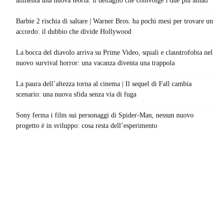
alimenta una nuova teoria: il dettaglio che coinvolge i due più amati
Barbie 2 rischia di saltare | Warner Bros. ha pochi mesi per trovare un
accordo: il dubbio che divide Hollywood
La bocca del diavolo arriva su Prime Video, squali e claustrofobia nel
nuovo survival horror: una vacanza diventa una trappola
La paura dell’altezza torna al cinema | Il sequel di Fall cambia
scenario: una nuova sfida senza via di fuga
Sony ferma i film sui personaggi di Spider-Man, nessun nuovo
progetto è in sviluppo: cosa resta dell’esperimento