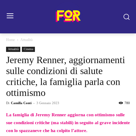
Home
Attualità
Attualità
Cinema
Jeremy Renner, aggiornamenti
sulle condizioni di salute
critiche, la famiglia parla con
ottimismo
Di
Camilla Conti
-
3 Gennaio 2023
780
La famiglia di Jeremy Renner aggiorna con ottimismo sulle
sue condizioni critiche (ma stabili) in seguito al grave incidente
con lo spazzaneve che ha colpito l’attore.