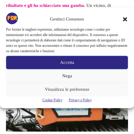
ribaltato e gli ha schiacciato una gamba.
Un vicino, di
professione medico, ha prestato immediata assistenza al famoso
Gestisci Consenso
attore direttamente sul posto in attesa dell’arrivo dei paramedici.
Renner è stato poi trasportato in elicottero in un ospedale
Per fornire le migliori esperienze, utilizziamo tecnologie come i cookie per
memorizzare e/o accedere alle informazioni del dispositivo. Il consenso a queste
della zona
, dove è stato sottoposto a un intervento chirurgico
tecnologie ci permetterà di elaborare dati come il comportamento di navigazione o ID
intensivo.
unici su questo sito. Non acconsentire o ritirare il consenso può influire negativamente
su alcune caratteristiche e funzioni.
Accetta
Nega
Visualizza le preferenze
Cookie Policy
Privacy e Policy