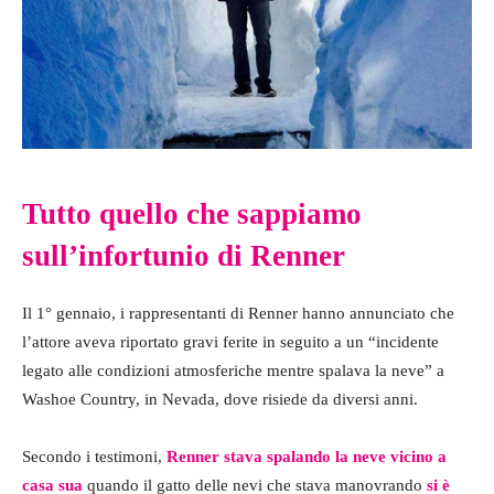
Tutto quello che sappiamo
sull’infortunio di Renner
Il 1° gennaio, i rappresentanti di Renner hanno annunciato che
l’attore aveva riportato gravi ferite in seguito a un “incidente
legato alle condizioni atmosferiche mentre spalava la neve” a
Washoe Country, in Nevada, dove risiede da diversi anni.
Secondo i testimoni,
Renner stava spalando la neve vicino a
casa sua
quando il gatto delle nevi che stava manovrando
si è