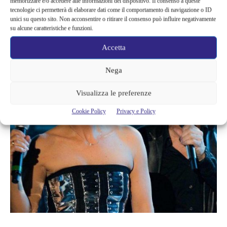
memorizzare e/o accedere alle informazioni del dispositivo. Il consenso a queste
salute, parlando di quel male che le era nato dentro e non la
tecnologie ci permetterà di elaborare dati come il comportamento di navigazione o ID
lasciava in pace.
unici su questo sito. Non acconsentire o ritirare il consenso può influire negativamente
su alcune caratteristiche e funzioni.
Accetta
Nega
Visualizza le preferenze
Cookie Policy
Privacy e Policy