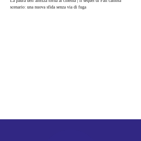
La paura dell’altezza torna al cinema | Il sequel di Fall cambia
scenario: una nuova sfida senza via di fuga