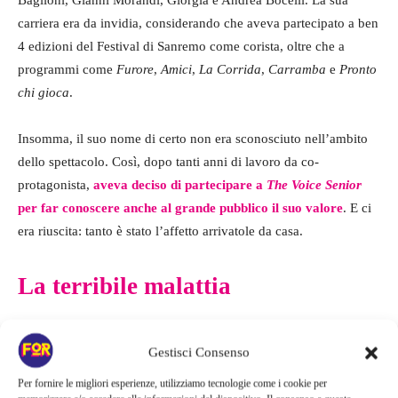
carriera era da invidia, considerando che aveva partecipato a ben
4 edizioni del Festival di Sanremo come corista, oltre che a
programmi come
Furore
,
Amici
,
La Corrida
,
Carramba
e
Pronto
chi gioca
.
Insomma, il suo nome di certo non era sconosciuto nell’ambito
dello spettacolo. Così, dopo tanti anni di lavoro da co-
protagonista,
aveva deciso di partecipare a
The Voice Senior
per far conoscere anche al grande pubblico il suo valore
. E ci
era riuscita: tanto è stato l’affetto arrivatole da casa.
La terribile malattia
Purtroppo
la cantante era malata da tempo e lo aveva
Gestisci Consenso
ammesso lei stessa sui social.
Su Instagram teneva sempre
aggiornati i suoi follower sulle sue operazioni e il suo stato di
Per fornire le migliori esperienze, utilizziamo tecnologie come i cookie per