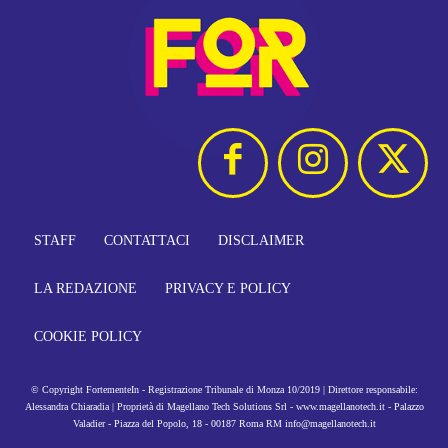
STAFF
CONTATTACI
DISCLAIMER
LA REDAZIONE
PRIVACY E POLICY
COOKIE POLICY
© Copyright FortementeIn - Registrazione Tribunale di Monza 10/2019 | Direttore responsabile:
Alessandra Chiaradia | Proprietà di Magellano Tech Solutions Srl - www.magellanotech.it - Palazzo
Valadier - Piazza del Popolo, 18 - 00187 Roma RM info@magellanotech.it