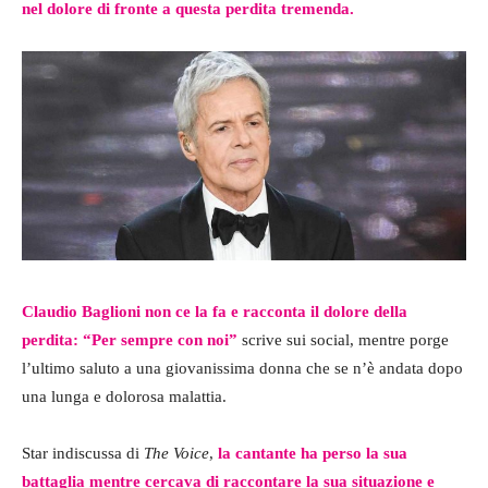
nel dolore di fronte a questa perdita tremenda.
Claudio Baglioni non ce la fa e racconta il dolore della
perdita: “Per sempre con noi”
scrive sui social, mentre porge
l’ultimo saluto a una giovanissima donna che se n’è andata dopo
una lunga e dolorosa malattia.
Star indiscussa di
The Voice
,
la cantante ha perso la sua
battaglia mentre cercava di raccontare la sua situazione e