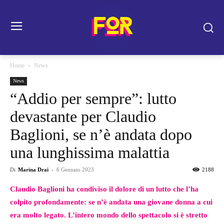
Home
News
News
“Addio per sempre”: lutto
devastante per Claudio
Baglioni, se n’è andata dopo
una lunghissima malattia
Di
Marina Drai
-
6 Gennaio 2023
2188
Claudio Baglioni ha condiviso il dolore di un lutto che l’ha
colpito profondamente: se n’è andata una giovane donna a cui
era molto legato. L’intero mondo dello spettacolo si è stretto