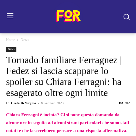
Home
News
News
Tornado familiare Ferragnez |
Fedez si lascia scappare lo
spoiler su Chiara Ferragni: ha
esagerato oltre ogni limite
Di
Greta Di Virgilio
-
8 Gennaio 2023
702
Chiara Ferragni è incinta? Ci si pone questa domanda da
alcune ore in seguito ad alcuni strani particolari che sono stati
notati e che lascerebbero pensare a una risposta affermativa.