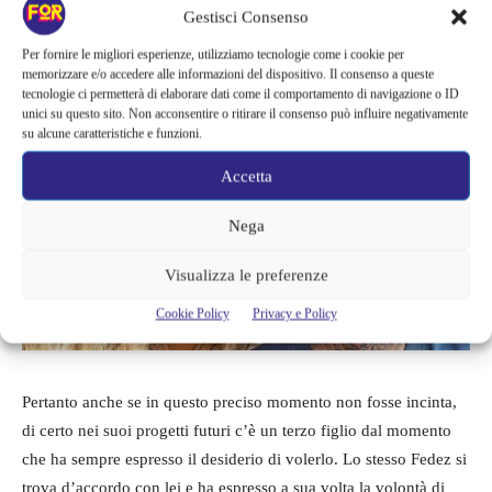
Gestisci Consenso
appunto anche il terzo figlio. Si capisce facilmente il perché di
questa voglia dal momento che lei stessa viene da una famiglia
Per fornire le migliori esperienze, utilizziamo tecnologie come i cookie per
memorizzare e/o accedere alle informazioni del dispositivo. Il consenso a queste
numerosa composta dai genitori e dalle due sorelle, oltre che lei.
tecnologie ci permetterà di elaborare dati come il comportamento di navigazione o ID
unici su questo sito. Non acconsentire o ritirare il consenso può influire negativamente
su alcune caratteristiche e funzioni.
Accetta
Nega
Visualizza le preferenze
Cookie Policy
Privacy e Policy
Pertanto anche se in questo preciso momento non fosse incinta,
di certo nei suoi progetti futuri c’è un terzo figlio dal momento
che ha sempre espresso il desiderio di volerlo. Lo stesso Fedez si
trova d’accordo con lei e ha espresso a sua volta la volontà di