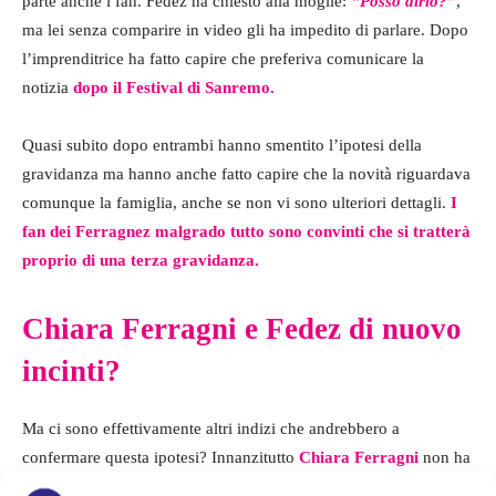
parte anche i fan. Fedez ha chiesto alla moglie:
“Posso dirlo?”
,
ma lei senza comparire in video gli ha impedito di parlare. Dopo
l’imprenditrice ha fatto capire che preferiva comunicare la
notizia
dopo il Festival di Sanremo.
Quasi subito dopo entrambi hanno smentito l’ipotesi della
gravidanza ma hanno anche fatto capire che la novità riguardava
comunque la famiglia, anche se non vi sono ulteriori dettagli.
I
fan dei Ferragnez malgrado tutto sono convinti che si tratterà
proprio di una terza gravidanza.
Chiara Ferragni e Fedez di nuovo
incinti?
Ma ci sono effettivamente altri indizi che andrebbero a
confermare questa ipotesi? Innanzitutto
Chiara Ferragni
non ha
mai nascosto di volere una famiglia numerosa e di volere