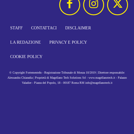
STAFF
CONTATTACI
DISCLAIMER
LA REDAZIONE
PRIVACY E POLICY
COOKIE POLICY
© Copyright FortementeIn - Registrazione Tribunale di Monza 10/2019 | Direttore responsabile:
Alessandra Chiaradia | Proprietà di Magellano Tech Solutions Srl - www.magellanotech.it - Palazzo
Valadier - Piazza del Popolo, 18 - 00187 Roma RM info@magellanotech.it