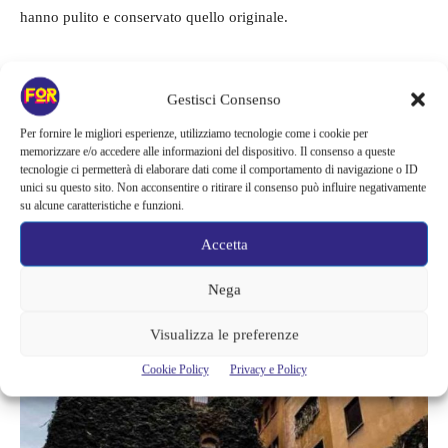
hanno pulito e conservato quello originale.
La Torre dei Ramaglianti
ha una storia incredibile, come
d’altronde molti dei monumenti di Firenze città storica per
Gestisci Consenso
eccellenza. La Torre si situa nel quartiere di
Oltarno
e si
Per fornire le migliori esperienze, utilizziamo tecnologie come i cookie per
appoggia nel lato posteriore alla
Torre dei Belfredelli.
L’edificio
memorizzare e/o accedere alle informazioni del dispositivo. Il consenso a queste
tecnologie ci permetterà di elaborare dati come il comportamento di navigazione o ID
apparteneva alla famiglia
ghibellina dei Ramaglianti, che ha
unici su questo sito. Non acconsentire o ritirare il consenso può influire negativamente
avuto tra i suoi ranghi niente di meno che Dante Alighieri.
su alcune caratteristiche e funzioni.
Accetta
Nega
Visualizza le preferenze
Cookie Policy
Privacy e Policy