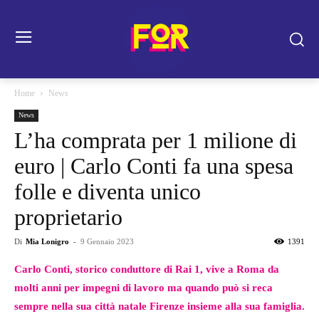
Home
News
News
L’ha comprata per 1 milione di
euro | Carlo Conti fa una spesa
folle e diventa unico
proprietario
Di
Mia Lonigro
-
9 Gennaio 2023
1391
Carlo Conti, storico conduttore di Rai 1, vive a Roma da
molti anni per impegni di lavoro ma quando può si reca
sempre nella sua città natale Firenze insieme alla sua famiglia.