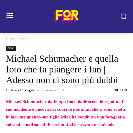
Home
News
News
Michael Schumacher e quella
foto che fa piangere i fan |
Adesso non ci sono più dubbi
Di
Greta Di Virgilio
-
10 Gennaio 2023
1420
Michael Schumacher da tempo fuori dalle scene in seguito al
suo incidente è ancora nei cuori di molti fan che si sono sciolti
in lacrime quando suo figlio Mick ha condiviso una fotografia
sui suoi canali social. Ecco i motivi e cosa sta accadendo.