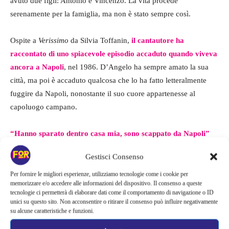
avuto due figli: Antonio e Vincenzo. La vita procede
serenamente per la famiglia, ma non è stato sempre così.
Ospite a
Verissimo
da Silvia Toffanin,
il cantautore ha
raccontato di uno spiacevole episodio accaduto quando viveva
ancora a Napoli
, nel 1986. D’Angelo ha sempre amato la sua
città, ma poi è accaduto qualcosa che lo ha fatto letteralmente
fuggire da Napoli, nonostante il suo cuore appartenesse al
capoluogo campano.
“Hanno sparato dentro casa mia, sono scappato da Napoli”
ha raccontato commosso, ricordando il momento in cui ha
Gestisci Consenso
dovuto lasciare la città tanto amata per colpa di alcuni criminali.
È stata una scelta sofferta ma necessaria per permettere alla
Per fornire le migliori esperienze, utilizziamo tecnologie come i cookie per
memorizzare e/o accedere alle informazioni del dispositivo. Il consenso a queste
sua famiglia di vivere tranquilla.
tecnologie ci permetterà di elaborare dati come il comportamento di navigazione o ID
unici su questo sito. Non acconsentire o ritirare il consenso può influire negativamente
su alcune caratteristiche e funzioni.