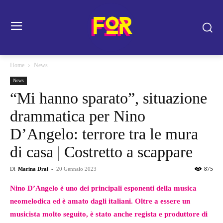
Home
News
News
“Mi hanno sparato”, situazione
drammatica per Nino
D’Angelo: terrore tra le mura
di casa | Costretto a scappare
Di
Marina Drai
-
20 Gennaio 2023
875
Nino D’Angelo è uno dei principali esponenti della musica
neomelodica ed è amato dagli italiani. Oltre a essere un
musicista molto seguito, è stato anche regista e produttore di