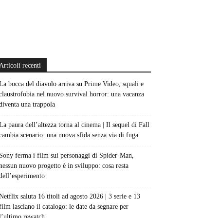
Articoli recenti
La bocca del diavolo arriva su Prime Video, squali e
claustrofobia nel nuovo survival horror: una vacanza
diventa una trappola
La paura dell’altezza torna al cinema | Il sequel di Fall
cambia scenario: una nuova sfida senza via di fuga
Sony ferma i film sui personaggi di Spider-Man,
nessun nuovo progetto è in sviluppo: cosa resta
dell’esperimento
Netflix saluta 16 titoli ad agosto 2026 | 3 serie e 13
film lasciano il catalogo: le date da segnare per
l’ultimo rewatch