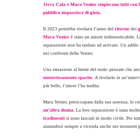
Jerry Cala e Mara Venier stupiscono tutti con la
pubblico impazzisce di gioia.
Il 2023 potrebbe rivelarsi l’anno del
ritorno
dei
Mara Venier
è stato un amore indimenticabile. L
separazione non ha tardato ad arrivare. Un addio m
nei confronti della Venier.
Una situazione al limite del reale: pensate che an
misteriosamente sparito
. A rivelarlo in un’inter
più bello, l’attore l’ha tradita.
Mara Venier, preoccupata dalla sua assenza, lo ce
un’altra donna
. La loro separazione è stata molt
tradimenti
si sono lasciati in modo civile. Per tut
aiutandosi sempre a vicenda anche nei momenti p