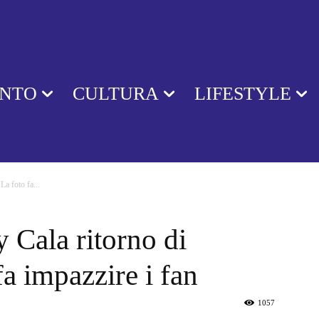
ENTO
CULTURA
LIFESTYLE
La foto fa...
y Cala ritorno di
fa impazzire i fan
1057