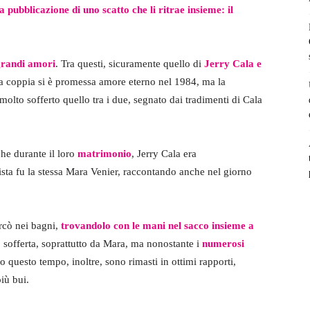
 pubblicazione di uno scatto che li ritrae insieme: il
grandi
amori
. Tra questi, sicuramente quello di
Jerry Cala e
a coppia si è promessa amore eterno nel 1984, ma la
olto sofferto quello tra i due, segnato dai tradimenti di Cala
che durante il loro
matrimonio
, Jerry Cala era
vista fu la stessa Mara Venier, raccontando anche nel giorno
rcò nei bagni,
trovandolo con le mani nel sacco insieme a
o sofferta, soprattutto da Mara, ma nonostante i
numerosi
to questo tempo, inoltre, sono rimasti in ottimi rapporti,
iù bui.