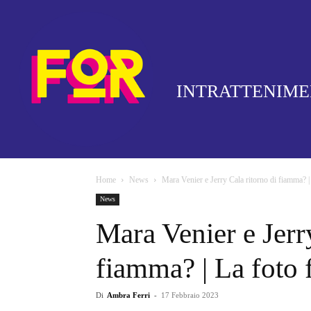
INTRATTENIM
Home
News
Mara Venier e Jerry Cala ritorno di fiamma? | 
News
Mara Venier e Jerr
fiamma? | La foto 
Di
Ambra Ferri
-
17 Febbraio 2023