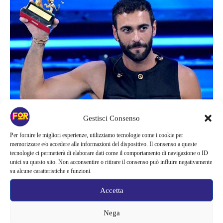
Gestisci Consenso
Marco Mengoni
Per fornire le migliori esperienze, utilizziamo tecnologie come i cookie per
memorizzare e/o accedere alle informazioni del dispositivo. Il consenso a queste
L’appoggio del vincitore di
tecnologie ci permetterà di elaborare dati come il comportamento di navigazione o ID
unici su questo sito. Non acconsentire o ritirare il consenso può influire negativamente
Sanremo 2023
su alcune caratteristiche e funzioni.
Accetta
Durante la medesima intervista anche
Marco Mengoni
ha speso
belle ed incoraggianti parole riguardo ad Amadeus e il suo ruolo.
Nega
Il vincitore dell’ultima edizione di Sanremo, che si è aggiudicato