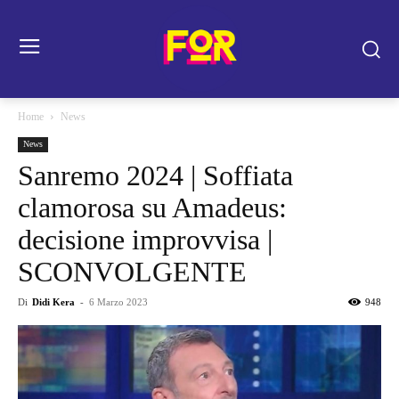
Home
News
News
Sanremo 2024 | Soffiata
clamorosa su Amadeus:
decisione improvvisa |
SCONVOLGENTE
Di
Didi Kera
-
6 Marzo 2023
948