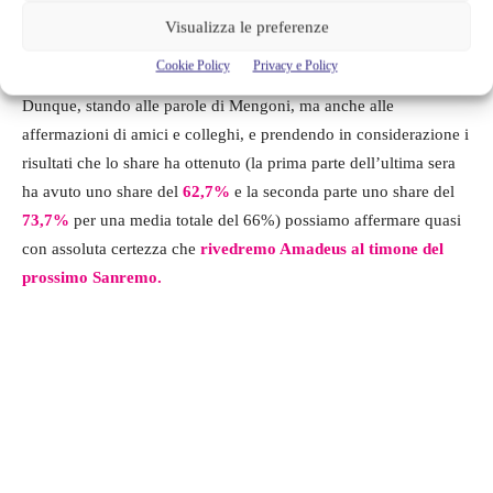
il primo posto grazie al brano
Due Vite
, ha affermato: “È una
Visualizza le preferenze
delle persone che lavora di più al mondo, non si ferma mai”.
Cookie Policy
Privacy e Policy
Dunque, stando alle parole di Mengoni, ma anche alle
affermazioni di amici e colleghi, e prendendo in considerazione i
risultati che lo share ha ottenuto (la prima parte dell’ultima sera
ha avuto uno share del
62,7%
e la seconda parte uno share del
73,7%
per una media totale del 66%) possiamo affermare quasi
con assoluta certezza che
rivedremo Amadeus al timone del
prossimo Sanremo.