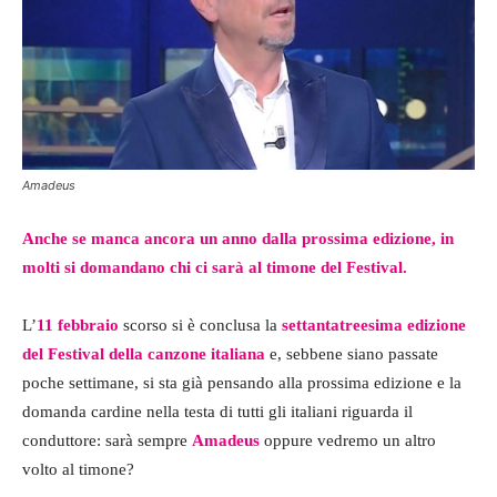
Amadeus
Anche se manca ancora un anno dalla prossima edizione, in
molti si domandano chi ci sarà al timone del Festival.
L’
11 febbraio
scorso si è conclusa la
settantatreesima edizione
del Festival della canzone italiana
e, sebbene siano passate
poche settimane, si sta già pensando alla prossima edizione e la
domanda cardine nella testa di tutti gli italiani riguarda il
conduttore: sarà sempre
Amadeus
oppure vedremo un altro
volto al timone?