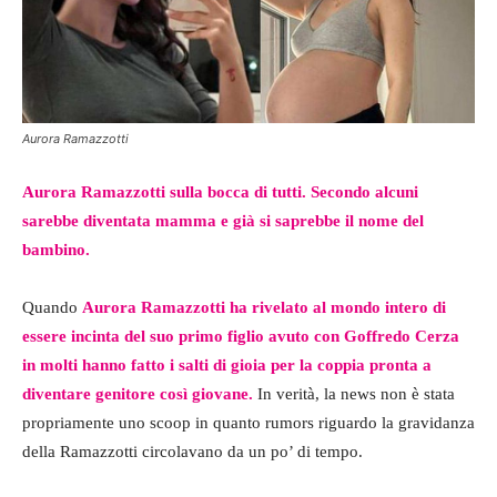
Aurora Ramazzotti
Aurora Ramazzotti sulla bocca di tutti. Secondo alcuni
sarebbe diventata mamma e già si saprebbe il nome del
bambino.
Quando
Aurora Ramazzotti ha rivelato al mondo intero di
essere incinta del suo primo figlio avuto con Goffredo Cerza
in molti hanno fatto i salti di gioia per la coppia pronta a
diventare genitore così giovane.
In verità, la news non è stata
propriamente uno scoop in quanto rumors riguardo la gravidanza
della Ramazzotti circolavano da un po’ di tempo.