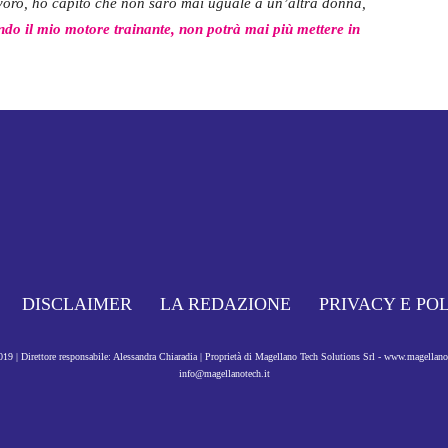
avoro, ho capito che non sarò mai uguale a un’altra donna,
endo il mio motore trainante, non potrà mai più mettere in
DISCLAIMER
LA REDAZIONE
PRIVACY E PO
9 | Direttore responsabile: Alessandra Chiaradia | Proprietà di Magellano Tech Solutions Srl - www.magellan
info@magellanotech.it