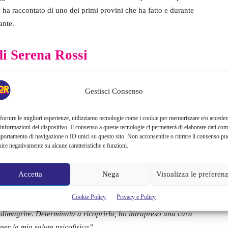
ta ha raccontato di uno dei primi provini che ha fatto e durante
ante.
di Serena Rossi
ato un provino che ha fatto quando era ancora una
Gestisci Consenso
sione la giovane Serena dovette sottoporsi a una rigida dieta
:
“Non nascondiamoci dietro un dito, l’aspetto fisico conta.
fornire le migliori esperienze, utilizziamo tecnologie come i cookie per memorizzare e/o acceder
mpre saputo che volevo fare l’attrice.
All’età di 16 anni ho
 informazioni del dispositivo. Il consenso a queste tecnologie ci permetterà di elaborare dati com
natissima: volevo raggiungere i miei obiettivi”.
portamento di navigazione o ID unici su questo sito. Non acconsentire o ritirare il consenso pu
uire negativamente su alcune caratteristiche e funzioni.
 tanta determinazione ma poi:
“Ero una ragazza normale e lo
Accetta
Nega
Visualizza le preferen
a dalle mie amiche, molto più magre e slanciate di me. In più
so e sono sempre stato pigra: a quell’età non mi piaceva
Cookie Policy
Privacy e Policy
ti non andavo bene.
A
18 anni feci un provino per un film
e
o dimagrire. Determinata a ricoprirla, ho intrapreso una cura
per la mia salute psicofisica”.