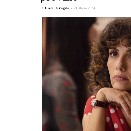
Di
Greta Di Virgilio
-
21 Marzo 2023