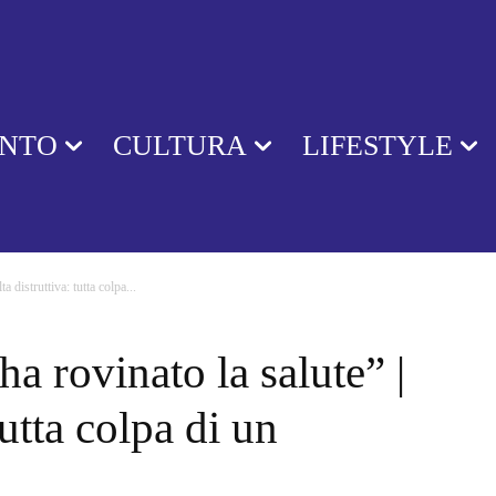
ENTO
CULTURA
LIFESTYLE
a distruttiva: tutta colpa...
a rovinato la salute” |
tutta colpa di un