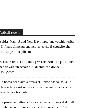
Articoli recenti
Spider-Man: Brand New Day riapre una vecchia ferita
| Il finale alimenta una nuova teoria: il dettaglio che
coinvolge i due più amati
Barbie 2 rischia di saltare | Warner Bros. ha pochi mesi
per trovare un accordo: il dubbio che divide
Hollywood
La bocca del diavolo arriva su Prime Video, squali e
claustrofobia nel nuovo survival horror: una vacanza
diventa una trappola
La paura dell’altezza torna al cinema | Il sequel di Fall
cambia scenario: una nuova sfida senza via di fuga