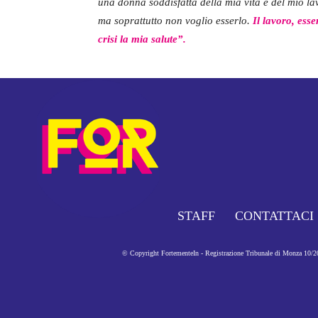
una donna soddisfatta della mia vita e del mio l
ma soprattutto non voglio esserlo.
Il lavoro, ess
crisi la mia salute”.
STAFF
CONTATTACI
© Copyright FortementeIn - Registrazione Tribunale di Monza 10/201