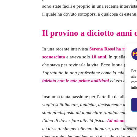
sono state facili e proprio in una recente intervis
il quale ha dovuto sottoporsi a qualcosa di estenu
Il provino a diciotto anni 
In una recente intervista
Serena Rossi ha ricord
sconosciuta
e aveva solo
18 anni
. In quella occa
che stava per rovinarle la vita. Ecco le sue parole
Per 
Soprattutto in una professione come la mia. Ho se
alle
iniziato con le mie prime audizioni
ed ero determi
com
infl
Insomma tanta passione per l’arte fin da allora e
voglio sottolineare, tondetta, decisamente divers
sono predisposta ad aumentare rapidamente di pe
l’idea di dover fare attività fisica.
Ad alcuni regis
mi dissero che per ottenere la parte, avrei dovut
dimagrante che, nel tempo, si è rivelata dannosa 