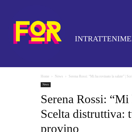
INTRATTENIM
Home
News
Serena Rossi: “Mi ha rovinato la salute” | Scelt
News
Serena Rossi: “Mi h
Scelta distruttiva: 
provino