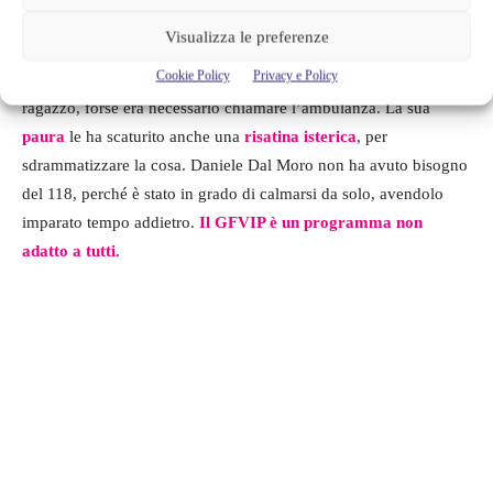
Visualizza le preferenze
Infatti, Dal Moro ha iniziato ad
urlare
ed
insultare
Oriana e la
Cookie Policy
Privacy e Policy
ragazza è scappata, spaventandosi per il comportamento del
ragazzo, forse era necessario chiamare l’ambulanza. La sua
paura
le ha scaturito anche una
risatina isterica
, per
sdrammatizzare la cosa. Daniele Dal Moro non ha avuto bisogno
del 118, perché è stato in grado di calmarsi da solo, avendolo
imparato tempo addietro.
Il GFVIP è un programma non
adatto a tutti.