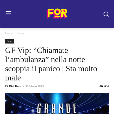
Home
News
News
GF Vip: “Chiamate
l’ambulanza” nella notte
scoppia il panico | Sta molto
male
Di
Didi Kera
-
30 Marzo 2023
684