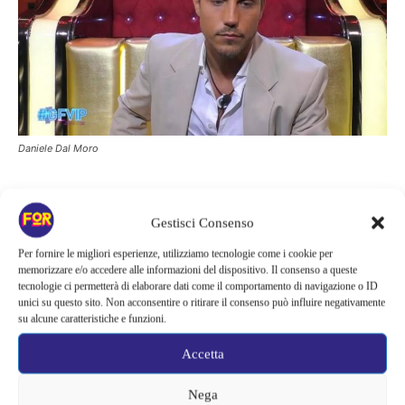
Daniele Dal Moro
Daniele Dal Moro impanica e c’è
Gestisci Consenso
chi se la ride
Per fornire le migliori esperienze, utilizziamo tecnologie come i cookie per
memorizzare e/o accedere alle informazioni del dispositivo. Il consenso a queste
Poco tempo fa, infatti, prima della sua eliminazione, nel cuore
tecnologie ci permetterà di elaborare dati come il comportamento di navigazione o ID
unici su questo sito. Non acconsentire o ritirare il consenso può influire negativamente
della notte, Daniele si è sentito male, colpito da un
improvviso e
su alcune caratteristiche e funzioni.
violento attacco di panico.
Il drammatico episodio è accaduto
mentre il ragazzo era in compagnia di una gieffina,
Oriana
Accetta
Mazzoli
. La finalista ha dichiarato che, mentre stava
Nega
chiacchierando con Daniele, è scoppiato il putiferio.