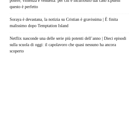
potere, violenza e vendetta: per chi è incuriosito dal caso Epstein
questo è perfetto
Soraya è devastana, la notizia su Cristian è gravissima | È finita
malissimo dopo Temptation Island
Netflix nasconde una delle serie più potenti dell’anno | Dieci episodi
sulla scuola di oggi: il capolavoro che quasi nessuno ha ancora
scoperto