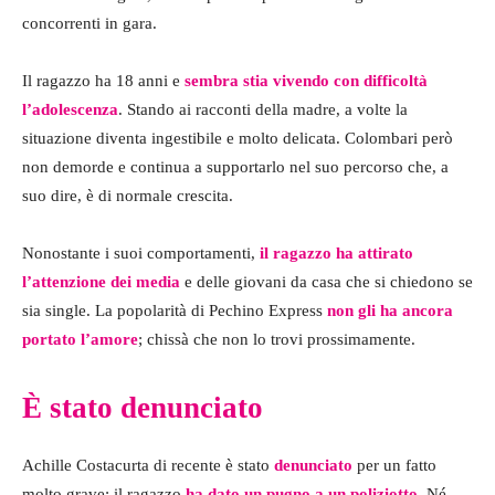
concorrenti in gara.
Il ragazzo ha 18 anni e
sembra stia vivendo con difficoltà
l’adolescenza
. Stando ai racconti della madre, a volte la
situazione diventa ingestibile e molto delicata. Colombari però
non demorde e continua a supportarlo nel suo percorso che, a
suo dire, è di normale crescita.
Nonostante i suoi comportamenti,
il ragazzo ha attirato
l’attenzione dei media
e delle giovani da casa che si chiedono se
sia single. La popolarità di Pechino Express
non gli ha ancora
portato l’amore
; chissà che non lo trovi prossimamente.
È stato denunciato
Achille Costacurta di recente è stato
denunciato
per un fatto
molto grave: il ragazzo
ha dato un pugno a un poliziotto
. Né