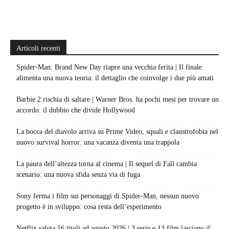
Articoli recenti
Spider-Man: Brand New Day riapre una vecchia ferita | Il finale
alimenta una nuova teoria: il dettaglio che coinvolge i due più amati
Barbie 2 rischia di saltare | Warner Bros. ha pochi mesi per trovare un
accordo: il dubbio che divide Hollywood
La bocca del diavolo arriva su Prime Video, squali e claustrofobia nel
nuovo survival horror: una vacanza diventa una trappola
La paura dell’altezza torna al cinema | Il sequel di Fall cambia
scenario: una nuova sfida senza via di fuga
Sony ferma i film sui personaggi di Spider-Man, nessun nuovo
progetto è in sviluppo: cosa resta dell’esperimento
Netflix saluta 16 titoli ad agosto 2026 | 3 serie e 13 film lasciano il