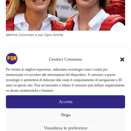
Martina Colombari e suo figlio Achille
Martina Colombari e il difficile
Gestisci Consenso
rapporto col figlio
Per fornire le migliori esperienze, utilizziamo tecnologie come i cookie per
memorizzare e/o accedere alle informazioni del dispositivo. Il consenso a queste
tecnologie ci permetterà di elaborare dati come il comportamento di navigazione o ID
unici su questo sito. Non acconsentire o ritirare il consenso può influire negativamente
L’ex Miss Italia ha parlato di un rapporto piuttosto difficile col
su alcune caratteristiche e funzioni.
figlio, giustificando però il fatto che sia a causa della sua giovane
età. “
A scuola ha sempre avuto un po’ di problemi a rispettare
Accetta
le regole e studiare
, ha cambiato un po’ di scuole però devo dire
Nega
che questo percorso economico e finanziario che sta facendo lo
incuriosisce molto, vorrebbe aprire una sua attività e fare
Visualizza le preferenze