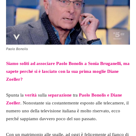
Paolo Bonolis
Siamo soliti ad associare Paolo Bonolis a Sonia Bruganelli, ma
sapete perché si è lasciato con la sua prima moglie Diane
Zoeller?
Spunta la
verità
sulla
separazione
tra
Paolo Bonolis e Diane
Zoeller
. Nonostante sia costantemente esposto alle telecamere, il
numero uno della televisione italiana è molto riservato, ecco
perché sappiamo davvero poco del suo passato.
Con un matrimonio alle spalle, ad oggi è felicemente al fianco di