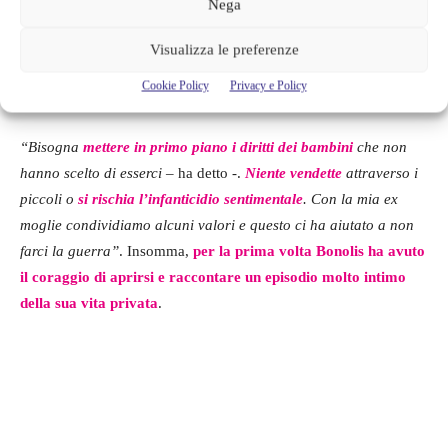
Nega
imparato a rinunciare per tutelare i miei figli
che erano piccoli,
anzi una doveva ancora nascere.
I sentimenti sono più
Visualizza le preferenze
importanti delle parole
, se vuoi bene devi sapere fare un passo
Cookie Policy
Privacy e Policy
indietro”
.
“Bisogna
mettere in primo piano i diritti dei bambini
che non
hanno scelto di esserci
– ha detto -.
Niente vendette
attraverso i
piccoli o
si rischia l’infanticidio sentimentale
. Con la mia ex
moglie condividiamo alcuni valori e questo ci ha aiutato a non
farci la guerra”
. Insomma,
per la prima volta Bonolis ha avuto
il coraggio di aprirsi e raccontare un episodio molto intimo
della sua vita privata
.