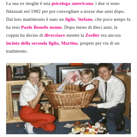
La sua ex moglie è una
psicologa americana
: i due si sono
fidanzati nel 1982 per poi convogliare a nozze due anni dopo.
Dal loro matrimonio è nato un
figlio
,
Stefano
, che poco tempo fa
ha reso
Paolo Bonolis
nonno
. Dopo meno di dieci anni, la
coppia ha deciso di
divorziare
mentre la
Zoeller
era ancora
incinta
della seconda figlia
,
Martina
, proprio per via di un
tradimento.