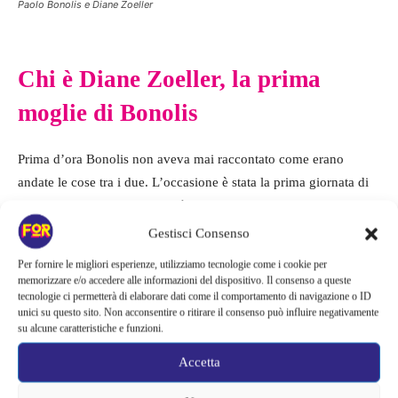
Paolo Bonolis e Diane Zoeller
Chi è Diane Zoeller, la prima
moglie di Bonolis
Prima d’ora Bonolis non aveva mai raccontato come erano
andate le cose tra i due. L’occasione è stata la prima giornata di
Obiettivo 5
presso l’Università La Sapienza di Roma.
“
Eravamo
molto giovani
. È americana, e quando è finita
è tornata negli
Gestisci Consenso
Stati Uniti
”,
ha detto, per poi aggiungere:
“
Ve la devo dire tutta?
Per fornire le migliori esperienze, utilizziamo tecnologie come i cookie per
Se ne è andata perché l’avevo tradita
. Ero un ragazzo e lei
memorizzare e/o accedere alle informazioni del dispositivo. Il consenso a queste
tecnologie ci permetterà di elaborare dati come il comportamento di navigazione o ID
aveva bisogno di tornare dalla sua famiglia”.
unici su questo sito. Non acconsentire o ritirare il consenso può influire negativamente
su alcune caratteristiche e funzioni.
Si tratta di una
confessione inedita
di cui pochissimi intimi erano
Accetta
a conoscenza. Poi il conduttore ha parlato del concetto di
benessere
familiare
, spiegando il suo punto di vista:
“
Ho