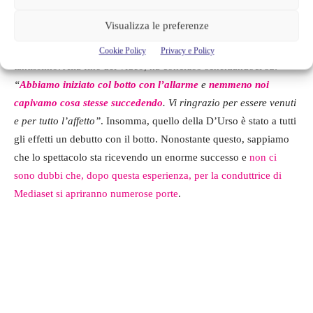
conduttrice.
Visualizza le preferenze
Per fortuna era solo un
falso allarme
, ma lei si è spaventata
Cookie Policy
Privacy e Policy
tantissimo. Alla fine del video, ha concluso scherzandoci su:
“
Abbiamo iniziato col botto con l’allarme
e
nemmeno noi
capivamo cosa stesse succedendo
. Vi ringrazio per essere venuti
e per tutto l’affetto”
. Insomma, quello della D’Urso è stato a tutti
gli effetti un debutto con il botto. Nonostante questo, sappiamo
che lo spettacolo sta ricevendo un enorme successo e
non ci
sono dubbi che, dopo questa esperienza, per la conduttrice di
Mediaset si apriranno numerose porte
.