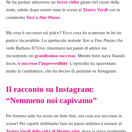
Ne ha parlato attraverso un
breve video
girato nel cuore della
notte, subito dopo essere stata in scena al
Teatro Verdi
con la
commedia
Taxi a Due Piazze
.
Ma cosa è successo sul palco? Ecco cosa ha scatenato in lei un
panico incantabile. Lo spettacolo teatrale
Taxi a Due
Piazze
che
vede Barbara D’Urso cimentarsi nei panni di attrice sta
riscuotendo un
grandissimo successo
. Mentre tutto stava filando
liscio,
è successo l’imprevedibile
. L’episodio ha spaventato
molto la conduttrice, che ha deciso di parlarne su Instagram.
Il racconto su Instagram:
“Nemmeno noi capivamo”
Per fortuna tutto ha avuto un lieto fine, ma cosa era successo in
scena? Per capirlo dobbiamo fare un passo indietro e tornare al
Teatro Verdi della città di Montecatini
, dove si stava svolgendo