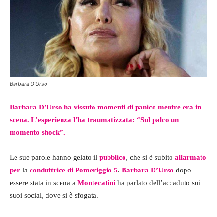
Barbara D’Urso
Barbara D’Urso ha vissuto momenti di panico mentre era in
scena. L’esperienza l’ha traumatizzata: “Sul palco un
momento shock”.
Le sue parole hanno gelato il
pubblico
, che si è subito
allarmato
per
la
conduttrice di Pomeriggio 5
.
Barbara D’Urso
dopo
essere stata in scena a
Montecatini
ha parlato dell’accaduto sui
suoi social, dove si è sfogata.