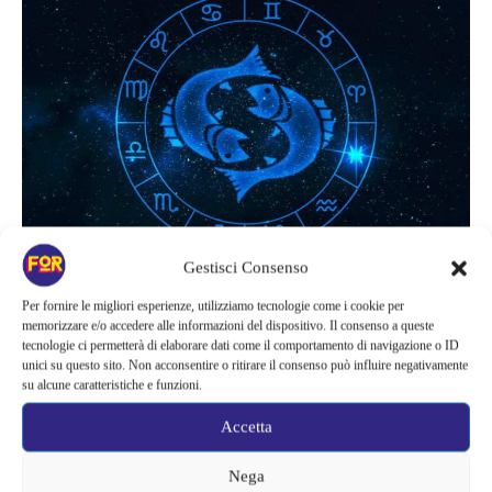
Pesci
Gestisci Consenso
Per fornire le migliori esperienze, utilizziamo tecnologie come i cookie per
memorizzare e/o accedere alle informazioni del dispositivo. Il consenso a queste
tecnologie ci permetterà di elaborare dati come il comportamento di navigazione o ID
Una vita di malinconia
unici su questo sito. Non acconsentire o ritirare il consenso può influire negativamente
su alcune caratteristiche e funzioni.
La voglia di aiutare sempre gli altri e di fare di tutto per gli affetti
Accetta
è un’arma a doppio taglio, perché i
Pesci si fanno carico anche
dei problemi altrui e ne soffron
o. Oltre ai problemi che devono
Nega