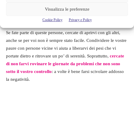
affrontare in prima persona si accumulano anche le difficoltà
Visualizza le preferenze
degli altri. Spesso i nati sotto questo segno vengono soffocati
dalle preoccupazioni e
faticano a vivere una vita felice.
Cookie Policy
Privacy e Policy
Se fate parte di queste persone, cercate di aprirvi con gli altri,
anche se per voi non è sempre stato facile. Condividere le vostre
paure con persone vicine vi aiuta a liberarvi dei pesi che vi
portate dietro e ritrovare un po’ di serenità. Soprattutto,
cercate
di non farvi rovinare le giornate da problemi che non sono
sotto il vostro controllo
: a volte è bene farsi scivolare addosso
la negatività.