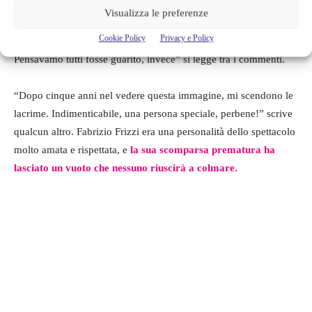
espresso il loro
dolore per la perdita
che tutt’ora fa male.
Visualizza le preferenze
“Fabrizio non lo dimenticherò mai,
ricordo molto bene quel
Cookie Policy
Privacy e Policy
giorno
, quando è arrivato nel tuo studio, facendoti la sorpresa.
Pensavamo tutti fosse guarito, invece” si legge tra i commenti.
“Dopo cinque anni nel vedere questa immagine, mi scendono le
lacrime. Indimenticabile, una persona speciale, perbene!” scrive
qualcun altro. Fabrizio Frizzi era una personalità dello spettacolo
molto amata e rispettata, e
la sua scomparsa prematura ha
lasciato un vuoto che nessuno riuscirà a colmare.