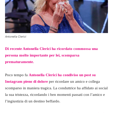
Antonella Clerici
Di recente Antonella Clerici ha ricordato commossa una
persona molto importante per lei, scomparsa
prematuramente.
Poco tempo fa
Antonella Clerici ha condiviso un post su
Instagram pieno di dolore
per ricordare un amico e collega
scomparso in maniera tragica. La conduttrice ha affidato ai social
la sua tristezza, ricordando i ben momenti passati con l’amico e
l’ingiustizia di un destino beffardo.