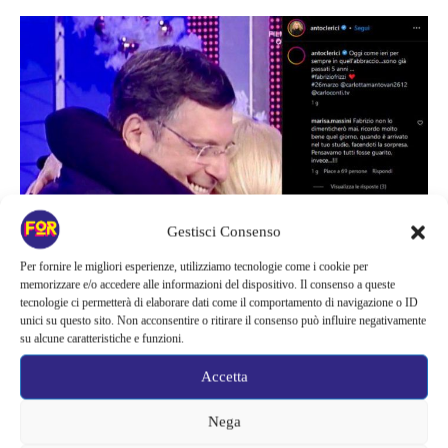
Gestisci Consenso
Per fornire le migliori esperienze, utilizziamo tecnologie come i cookie per
Fabrizio Frizzi e Antonella Clerici
memorizzare e/o accedere alle informazioni del dispositivo. Il consenso a queste
tecnologie ci permetterà di elaborare dati come il comportamento di navigazione o ID
unici su questo sito. Non acconsentire o ritirare il consenso può influire negativamente
su alcune caratteristiche e funzioni.
I messaggi di affetto
Accetta
Sotto il post non sono mancati i commenti dei fan della
Nega
conduttrice, ma anche del conduttore. In tantissimi hanno