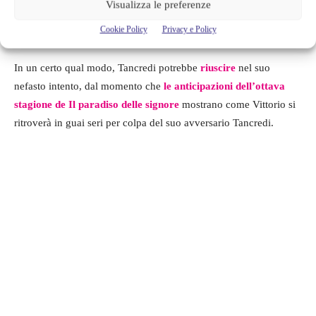
Visualizza le preferenze
quello di renderlo un nessuno,
eliminandolo
dal punto di vista
Cookie Policy
Privacy e Policy
aziendale e farlo apparire agli occhi degli altri come un
fallito
.
In un certo qual modo, Tancredi potrebbe
riuscire
nel suo
nefasto intento, dal momento che
le anticipazioni dell’ottava
stagione de Il paradiso delle signore
mostrano come Vittorio si
ritroverà in guai seri per colpa del suo avversario Tancredi.