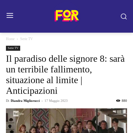
Home
Serie TV
Serie TV
Il paradiso delle signore 8: sarà
un terribile fallimento,
situazione al limite |
Anticipazioni
Di
Diandra Migliorucci
-
17 Maggio 2023
880