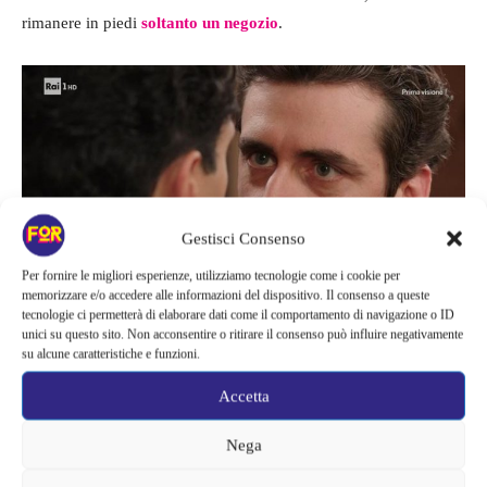
rimanere in piedi
soltanto un negozio
.
Gestisci Consenso
Per fornire le migliori esperienze, utilizziamo tecnologie come i cookie per
memorizzare e/o accedere alle informazioni del dispositivo. Il consenso a queste
tecnologie ci permetterà di elaborare dati come il comportamento di navigazione o ID
Tancredi contro Vittorio
unici su questo sito. Non acconsentire o ritirare il consenso può influire negativamente
su alcune caratteristiche e funzioni.
Tancredi contro Vittorio
Accetta
Nega
Lo scopo di Tancredi è, infatti, quello di rovinare
economicamente il suo nemico giurato Vittorio. Il suo obiettivo è