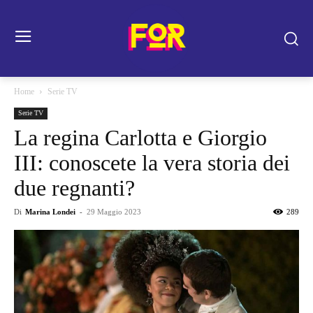
Home
Serie TV
Serie TV
La regina Carlotta e Giorgio
III: conoscete la vera storia dei
due regnanti?
Di
Marina Londei
-
29 Maggio 2023
289