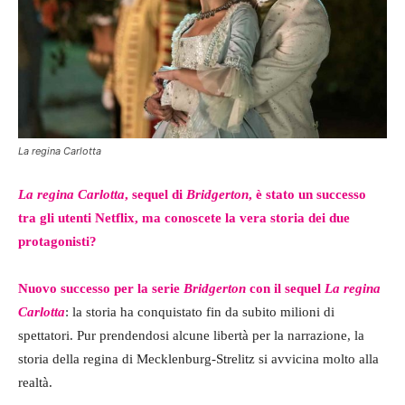
La regina Carlotta
La regina Carlotta
, sequel di
Bridgerton
, è stato un successo
tra gli utenti Netflix, ma conoscete la vera storia dei due
protagonisti?
Nuovo successo per la serie
Bridgerton
con il sequel
La regina
Carlotta
: la storia ha conquistato fin da subito milioni di
spettatori. Pur prendendosi alcune libertà per la narrazione, la
storia della regina di Mecklenburg-Strelitz si avvicina molto alla
realtà.