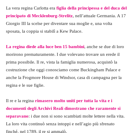
La vera regina Carlotta era
figlia della principessa e del duca del
principato di Mecklenburg-Strelitz
, nell’attuale Germania. A 17
Giorgio III la scelse per diventare sua moglie e, una volta
sposata, la coppia si stabilì a Kew Palace.
La regina diede alla luce ben 15 bambini
, anche se due di loro
morirono prematuramente. I due volevano trovare un erede il
prima possibile. Il re, vista la famiglia numerosa, acquistò la
costruzione che oggi conosciamo come Buckingham Palace e
anche la Frogmore House di Windsor, casa di campagna per la
regina e le sue figlie.
Il re e la regina
rimasero molto uniti per tutta la vita e i
documenti degli Archivi Reali dimostrano che raramente si
separavano
: i due non si sono scambiati molte lettere nella vita.
La loro vita continuò senza intoppi e nell’agio più sfrenato
finché, nel 1789, il re si ammalò.