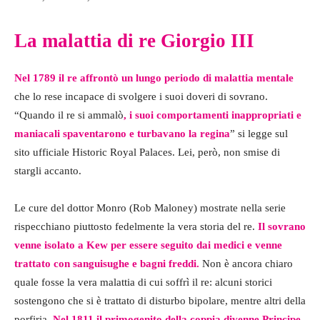
La malattia di re Giorgio III
Nel 1789 il re affrontò un lungo periodo di malattia mentale
che lo rese incapace di svolgere i suoi doveri di sovrano.
“Quando il re si ammalò
, i suoi comportamenti inappropriati e
maniacali spaventarono e turbavano la regina
” si legge sul
sito ufficiale Historic Royal Palaces. Lei, però, non smise di
stargli accanto.
Le cure del dottor Monro (Rob Maloney) mostrate nella serie
rispecchiano piuttosto fedelmente la vera storia del re.
Il sovrano
venne isolato a Kew per essere seguito dai medici e venne
trattato con sanguisughe e bagni freddi.
Non è ancora chiaro
quale fosse la vera malattia di cui soffrì il re: alcuni storici
sostengono che si è trattato di disturbo bipolare, mentre altri della
porfiria.
Nel 1811 il primogenito della coppia divenne Principe