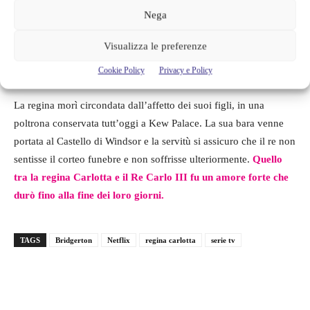
Nega
vita; in particolare,
la regnante soffrì di edema
e rimase per
molto tempo chiusa nella sua camera da letto. La regina
rimase
Visualizza le preferenze
vicina al marito fino alla propria morte
, avvenuta nel 1818. Re
Carlo III se ne andrò invece due anni dopo, nel 1820.
Cookie Policy
Privacy e Policy
La regina morì circondata dall’affetto dei suoi figli, in una
poltrona conservata tutt’oggi a Kew Palace. La sua bara venne
portata al Castello di Windsor e la servitù si assicuro che il re non
sentisse il corteo funebre e non soffrisse ulteriormente.
Quello
tra la regina Carlotta e il Re Carlo III fu un amore forte che
durò fino alla fine dei loro giorni.
TAGS
Bridgerton
Netflix
regina carlotta
serie tv