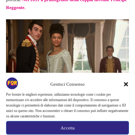
Reggente.
Gestisci Consenso
La regina Carlotta
Per fornire le migliori esperienze, utilizziamo tecnologie come i cookie per
memorizzare e/o accedere alle informazioni del dispositivo. Il consenso a queste
tecnologie ci permetterà di elaborare dati come il comportamento di navigazione o ID
unici su questo sito. Non acconsentire o ritirare il consenso può influire negativamente
La vita della regina Carlotta
su alcune caratteristiche e funzioni.
Accetta
Anche la regina Carlotta soffrì molto negli ultimi anni della sua