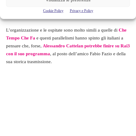
Stasera c’è Cattelan è una trasmissione molto
seguita
sia nel
Cookie Policy
Privacy e Policy
piccolo schermo che sui social media.
L’organizzazione e le ospitate sono molto simili a quelle di
Che
Tempo Che Fa
e questi parallelismi hanno spinto gli italiani a
pensare che, forse,
Alessandro Cattelan potrebbe finire su Rai3
con il suo programma
, al posto dell’amico Fabio Fazio e della
sua storica trasmissione.