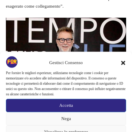
esagerato come collegamento”.
Gestisci Consenso
Per fornire le migliori esperienze, utilizziamo tecnologie come i cookie per
memorizzare e/o accedere alle informazioni del dispositivo. Il consenso a queste
tecnologie ci permetterà di elaborare dati come il comportamento di navigazione o ID
unici su questo sito. Non acconsentire o ritirare il consenso può influire negativamente
Fabio Fazio
su alcune caratteristiche e funzioni.
Che Tempo Che Fa 2.0
Accetta
Nega
Cattelan ha affermato di trovarsi molto bene a lavorare su
Rai2
e
spera vivamente di continuare il suo percorso su quell’emittente.
Visualizza le preferenze