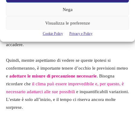
guardia, poiché i fenomeni potrebbero essere davvero intensi.
Nega
Potremmo trovarci di fronte a
nubifragi e grandinate
eccezionali.
Un tempo di cui nessuno va sicuramente fiero, e che
Visualizza le preferenze
probabilmente rende scontenti quanto il caldo eccessivo. Ma
Cookie Policy
Privacy e Policy
questa è la natura del meteo e cose come queste possono
accadere.
Quindi, mentre aspettiamo di vedere se queste ipotesi si
confermeranno, è importante tenere d’occhio le previsioni meteo
e
adottare le misure di precauzione necessarie
. Bisogna
ricordare che
il clima può essere imprevedibile e, per questo, è
necessario adattarci alle sue possibili
e inquantificabili variazioni.
L’estate è solo all’inizio, e il tempo ci riserva ancora molte
sorprese.