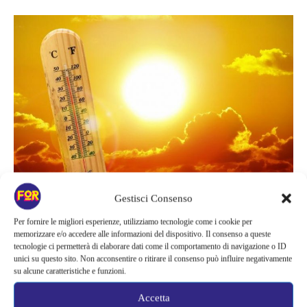
Meteo
Gestisci Consenso
Per fornire le migliori esperienze, utilizziamo tecnologie come i cookie per
memorizzare e/o accedere alle informazioni del dispositivo. Il consenso a queste
Le conseguenze del meteo: dove
tecnologie ci permetterà di elaborare dati come il comportamento di navigazione o ID
unici su questo sito. Non acconsentire o ritirare il consenso può influire negativamente
bisogna prestare attenzione
su alcune caratteristiche e funzioni.
Accetta
In situazioni come queste, è importante mantenere alta la