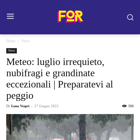
Home
News
News
Meteo: luglio irrequieto,
nubifragi e grandinate
eccezionali | Preparatevi al
peggio
Di
Luna Vespri
-
27 Giugno 2023
366