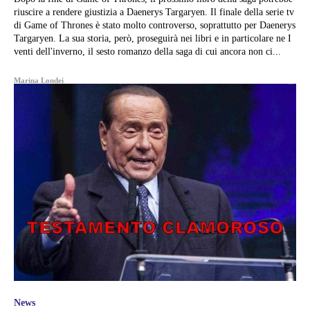
riuscire a rendere giustizia a Daenerys Targaryen. Il finale della serie tv
di Game of Thrones è stato molto controverso, soprattutto per Daenerys
Targaryen. La sua storia, però, proseguirà nei libri e in particolare ne I
venti dell'inverno, il sesto romanzo della saga di cui ancora non ci...
Marina Londei
News