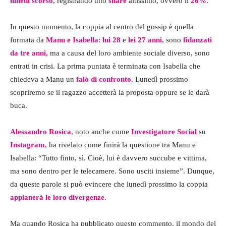
lunedì scorso
, registrando uno
share
altissimo, ovvero il
26%
.
In questo momento, la coppia al centro del gossip è quella
formata da
Manu e Isabella
:
lui 28
e
lei 27 anni
, sono
fidanzati
da tre anni,
ma a causa del loro ambiente sociale diverso, sono
entrati in crisi. La prima puntata è terminata con Isabella che
chiedeva a Manu un
falò di confronto
. Lunedì prossimo
scopriremo se il ragazzo accetterà la proposta oppure se le darà
buca.
Alessandro Rosica
, noto anche come
Investigatore Social
su
Instagram
, ha rivelato come finirà la questione tra Manu e
Isabella: “Tutto finto, sì. Cioè, lui è davvero succube e vittima,
ma sono dentro per le telecamere. Sono usciti insieme”. Dunque,
da queste parole si può evincere che lunedì prossimo la coppia
appianerà le loro divergenze
.
Ma quando Rosica ha pubblicato questo commento, il mondo del