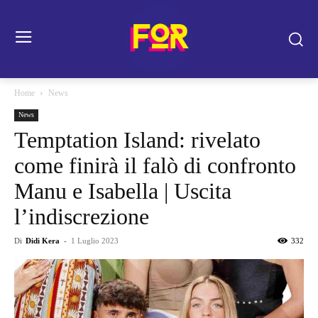
Home
News
News
Temptation Island: rivelato
come finirà il falò di confronto
Manu e Isabella | Uscita
l’indiscrezione
Di
Didi Kera
-
1 Luglio 2023
332