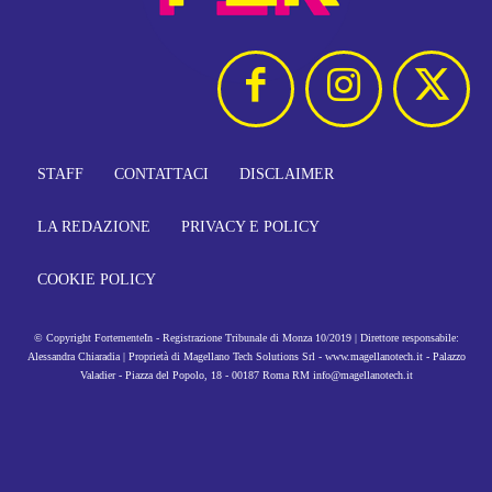
STAFF
CONTATTACI
DISCLAIMER
LA REDAZIONE
PRIVACY E POLICY
COOKIE POLICY
© Copyright FortementeIn - Registrazione Tribunale di Monza 10/2019 | Direttore responsabile:
Alessandra Chiaradia | Proprietà di Magellano Tech Solutions Srl - www.magellanotech.it - Palazzo
Valadier - Piazza del Popolo, 18 - 00187 Roma RM info@magellanotech.it