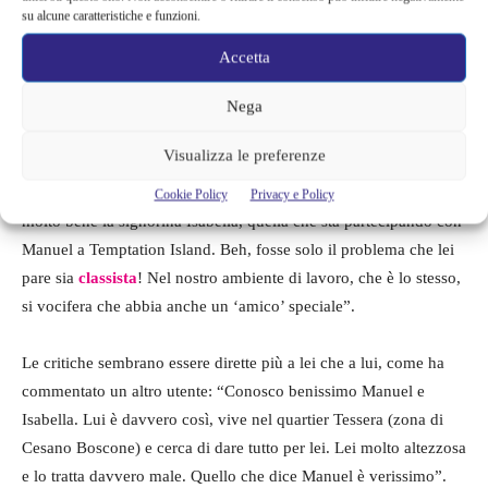
Isabella e Manu a Temptation Island
su alcune caratteristiche e funzioni.
Accetta
I retroscena mai detti di Manu e
Isabella
Nega
Visualizza le preferenze
Un utente di Instagram ha condiviso con l’esperta di gossip
Deianira Marzano
un’altra indiscrezione sui due: “Conosco
Cookie Policy
Privacy e Policy
molto bene la signorina Isabella, quella che sta partecipando con
Manuel a Temptation Island. Beh, fosse solo il problema che lei
pare sia
classista
! Nel nostro ambiente di lavoro, che è lo stesso,
si vocifera che abbia anche un ‘amico’ speciale”.
Le critiche sembrano essere dirette più a lei che a lui, come ha
commentato un altro utente: “Conosco benissimo Manuel e
Isabella. Lui è davvero così, vive nel quartier Tessera (zona di
Cesano Boscone) e cerca di dare tutto per lei. Lei molto altezzosa
e lo tratta davvero male. Quello che dice Manuel è verissimo”.