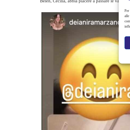
Belen, Cecilia, abbia piacere a passare le vacanz
Per 
alle
com
infl