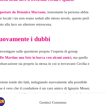
 ripostate da Deianira Marzano,
nonostante la persona abbia
o locale i tre non erano seduti allo stesso tavolo, questo però
uto alla luce un ulteriore retroscena.
nuovamente i dubbi
nvestigare sulle questione proprio l’esperta di gossip
i De Martino una foto in barca con alcuni amici,
ma quello
mbarcazione sia proprio la stessa in cui si trovavano Cecilia e
rsione totale dei fatti, indugiando nuovamente alla possibile
se è vero che il conduttore è un caro amico di Ignazio Moser,
momento così delicato si possano trovare al mare insieme,
i due, allora diventa davvero impensabile che la sorella di
Gestisci Consenso