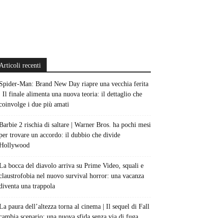
Articoli recenti
Spider-Man: Brand New Day riapre una vecchia ferita
| Il finale alimenta una nuova teoria: il dettaglio che
coinvolge i due più amati
Barbie 2 rischia di saltare | Warner Bros. ha pochi mesi
per trovare un accordo: il dubbio che divide
Hollywood
La bocca del diavolo arriva su Prime Video, squali e
claustrofobia nel nuovo survival horror: una vacanza
diventa una trappola
La paura dell’altezza torna al cinema | Il sequel di Fall
cambia scenario: una nuova sfida senza via di fuga