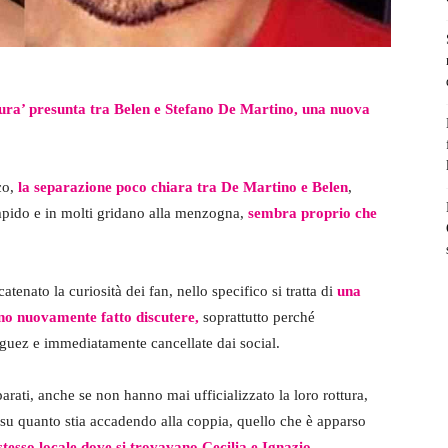
ttura’ presunta tra Belen e Stefano De Martino, una nuova
co,
la separazione poco chiara tra De Martino e Belen
,
pido e in molti gridano alla menzogna,
sembra proprio che
tenato la curiosità dei fan, nello specifico si tratta di
una
nno nuovamente fatto discutere,
soprattutto perché
iguez e immediatamente cancellate dai social.
rati, anche se non hanno mai ufficializzato la loro rottura,
su quanto stia accadendo alla coppia, quello che è apparso
 stesso locale dove si trovavano Cecilia e Ignazio.