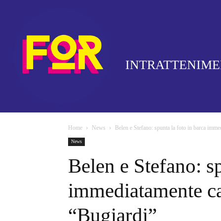
INTRATTENIM
Home
News
Belen e Stefano: spunta la foto in barca immed
News
Belen e Stefano: sp
immediatamente can
“Bugiardi”