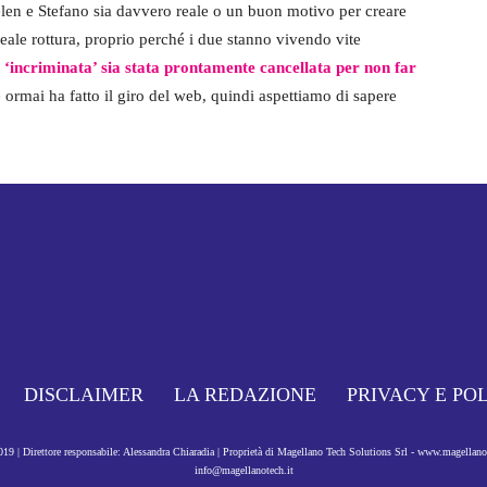
Belen e Stefano sia davvero reale o un buon motivo per creare
reale rottura, proprio perché i due stanno vivendo vite
o ‘incriminata’ sia stata prontamente cancellata per non far
 ormai ha fatto il giro del web, quindi aspettiamo di sapere
DISCLAIMER
LA REDAZIONE
PRIVACY E PO
9 | Direttore responsabile: Alessandra Chiaradia | Proprietà di Magellano Tech Solutions Srl - www.magellan
info@magellanotech.it