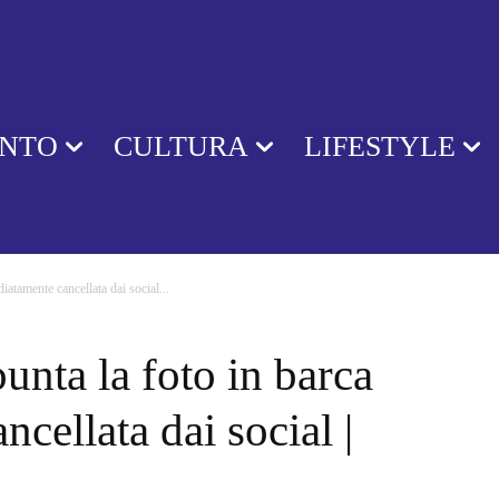
ENTO
CULTURA
LIFESTYLE
iatamente cancellata dai social...
unta la foto in barca
cellata dai social |