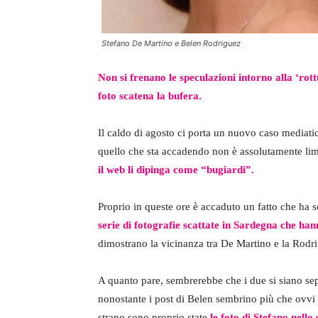
Stefano De Martino e Belen Rodriguez
Non si frenano le speculazioni intorno alla ‘ro
foto scatena la bufera.
Il caldo di agosto ci porta un nuovo caso mediati
quello che sta accadendo non è assolutamente lim
il web li dipinga come “bugiardi”.
Proprio in queste ore è accaduto un fatto che ha sca
serie di fotografie scattate in Sardegna che ha
dimostrano la vicinanza tra De Martino e la Rodr
A quanto pare, sembrerebbe che i due si siano sepa
nonostante i post di Belen sembrino più che ovvi 
strano sono proprio state
le foto di Stefano nello