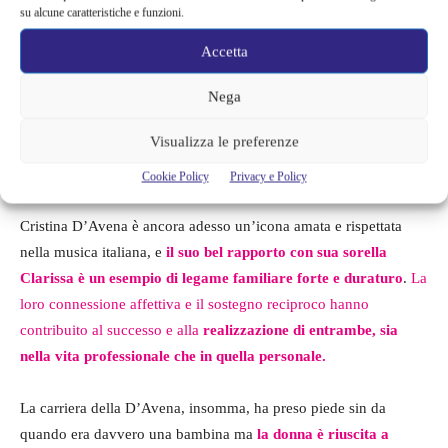
su alcune caratteristiche e funzioni.
Accetta
Cristina e Clarissa D’Avena
Nega
Visualizza le preferenze
Il successo di Cristina D’Avena
Cookie Policy
Privacy e Policy
Cristina D’Avena è ancora adesso un’icona amata e rispettata
nella musica italiana, e
il suo bel rapporto con sua sorella
Clarissa è un esempio di legame familiare forte e duraturo
.
La
loro connessione affettiva e il sostegno reciproco hanno
contribuito al successo e alla
realizzazione di entrambe, sia
nella vita professionale che in quella personale.
La carriera della D’Avena, insomma, ha preso piede sin da
quando era davvero una bambina ma
la donna è riuscita a