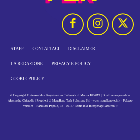
STAFF
CONTATTACI
DISCLAIMER
LA REDAZIONE
PRIVACY E POLICY
COOKIE POLICY
© Copyright FortementeIn - Registrazione Tribunale di Monza 10/2019 | Direttore responsabile:
Alessandra Chiaradia | Proprietà di Magellano Tech Solutions Srl - www.magellanotech.it - Palazzo
Valadier - Piazza del Popolo, 18 - 00187 Roma RM info@magellanotech.it