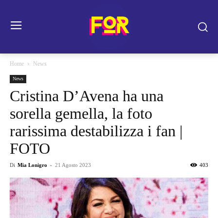
Home
News
News
Cristina D’Avena ha una
sorella gemella, la foto
rarissima destabilizza i fan |
FOTO
Di
Mia Lonigro
-
21 Agosto 2023
403