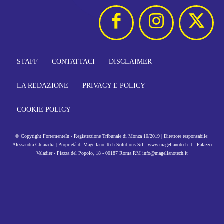
STAFF
CONTATTACI
DISCLAIMER
LA REDAZIONE
PRIVACY E POLICY
COOKIE POLICY
© Copyright FortementeIn - Registrazione Tribunale di Monza 10/2019 | Direttore responsabile:
Alessandra Chiaradia | Proprietà di Magellano Tech Solutions Srl - www.magellanotech.it - Palazzo
Valadier - Piazza del Popolo, 18 - 00187 Roma RM info@magellanotech.it