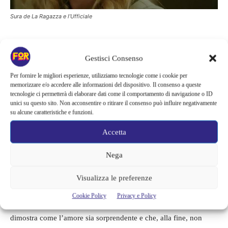
Sura de La Ragazza e l’Ufficiale
I fatti accaduti nella realtà
Gestisci Consenso
Dopo aver lasciato andare Seyit, Sura è stata in grado di trovare
Per fornire le migliori esperienze, utilizziamo tecnologie come i cookie per
memorizzare e/o accedere alle informazioni del dispositivo. Il consenso a queste
l’amore grazie a Serge, creatore di profumi proveniente dalla
tecnologie ci permetterà di elaborare dati come il comportamento di navigazione o ID
Francia
. Questo incontro non è rilegato soltanto alla finzione
unici su questo sito. Non acconsentire o ritirare il consenso può influire negativamente
della soap opera, ma
è accaduto realmente.
Serge, nella realtà,
su alcune caratteristiche e funzioni.
ha deciso di visitare la
Turchia
per ampliare la sua conoscenza
Accetta
del mondo dei profumi ed espandere così il suo business.
Nega
Durante il viaggio, l’uomo incontra Sura e i due si innamorano
Visualizza le preferenze
immediatamente. Seyit, come visto nella serie, sposa realmente
un’altra donna di nome
Murvet
, mentre
Sura è in grado di
Cookie Policy
Privacy e Policy
rincuorarsi grazie all’amore ricambiato con Serge
. Questo
dimostra come l’amore sia sorprendente e che, alla fine, non