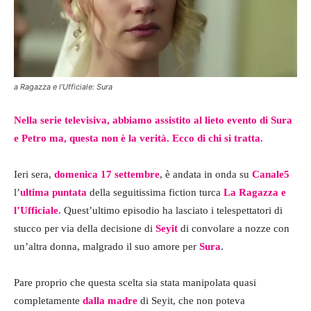
a Ragazza e l’Ufficiale: Sura
Nella serie televisiva, abbiamo assistito al lieto evento di Sura
e Petro ma, questa non è la verità. Ecco di chi si tratta.
Ieri sera,
domenica 17 settembre
, è andata in onda su
Canale5
l’
ultima puntata
della seguitissima fiction turca
La Ragazza e
l’Ufficiale
. Quest’ultimo episodio ha lasciato i telespettatori di
stucco per via della decisione di
Seyit
di convolare a nozze con
un’altra donna, malgrado il suo amore per
Sura
.
Pare proprio che questa scelta sia stata manipolata quasi
completamente
dalla madre
di Seyit, che non poteva