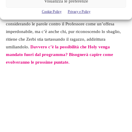
Allievo e professore non si sono ancora chiariti e intanto gli
Visualizza le preferenze
utenti prendono le difese di Zerbi, o perlomeno la maggior parte
Cookie Policy
Privacy e Policy
di essi. C’è chi attacca Holy dandogli del maleducato e
considerando le parole contro il Professore come un’offesa
imperdonabile, ma c’è anche chi, pur riconoscendo lo sbaglio,
ritiene che Zerbi stia tartassando il ragazzo, addirittura
umiliandolo.
Davvero c’è la possibilità che Holy venga
mandato fuori dal programma? Bisognerà capire come
evolveranno le prossime puntate.