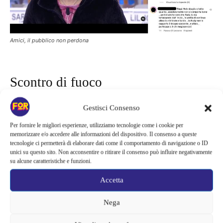
Amici, il pubblico non perdona
Scontro di fuoco
Gestisci Consenso
L’ultimo “scontro” ad Amici è stato quello tra Holy Francisco,
nella squadra di Anna Pettinelli, e Rudy Zerbi. Già da qualche
Per fornire le migliori esperienze, utilizziamo tecnologie come i cookie per
puntata si respirava tensione tra i due, e alla fine è esploso tutto
memorizzare e/o accedere alle informazioni del dispositivo. Il consenso a queste
tecnologie ci permetterà di elaborare dati come il comportamento di navigazione o ID
con una dichiarazione del giovane:
Holy ha dato del
unici su questo sito. Non acconsentire o ritirare il consenso può influire negativamente
“mitomane” a Zerbi
, a quanto pare però senza nemmeno
su alcune caratteristiche e funzioni.
conoscere il significato della parola. Il web non ha tardato a
Accetta
reagire all’affermazione del giovane, e secondo qualcuno
potrebbe addirittura arrivare la squalifica.
Nega