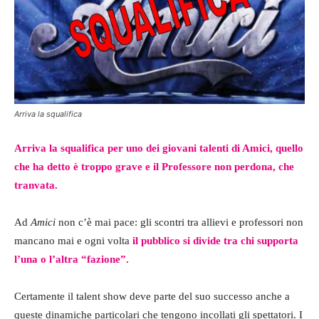
Arriva la squalifica
Arriva la squalifica per uno dei giovani talenti di Amici, quello
che ha detto è troppo grave e il Professore non perdona, che
tranvata.
Ad
Amici
non c’è mai pace: gli scontri tra allievi e professori non
mancano mai e ogni volta
il pubblico si divide tra chi supporta
l’una o l’altra “fazione”.
Certamente il talent show deve parte del suo successo anche a
queste dinamiche particolari che tengono incollati gli spettatori. I