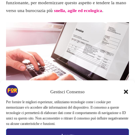
funzionante, per modernizzare questo aspetto e tendere la mano
verso una burocrazia più
snella, agile ed ecologica
.
Gestisci Consenso
Per fornire le migliori esperienze, utilizziamo tecnologie come i cookie per
memorizzare e/o accedere alle informazioni del dispositivo. Il consenso a queste
Mano al computer dal 2024
tecnologie ci permetterà di elaborare dati come il comportamento di navigazione o ID
unici su questo sito. Non acconsentire o ritirare il consenso può influire negativamente
su alcune caratteristiche e funzioni.
Cambia la fatturazione