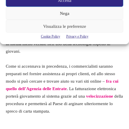
Accetta
Nega
Se fino ad oggi la maggior parte delle Partite Iva si avvalevano
della cosiddetta fatturazione cartacea,
dal 2024 sarà invece resa
Visualizza le preferenze
obbligatoria la fatturazione elettronica
. Questo cambiamento
potrebbe spaventare più che altro le persone più adulte, che sono
Cookie Policy
Privacy e Policy
in media meno versate nell’uso della tecnologia rispetto ai
giovani.
Come si accennava in precedenza, i commercialisti saranno
preparati nel fornire assistenza ai propri clienti, ed allo stesso
modo si può cercare e trovare aiuto su vari siti online –
fra cui
quello dell’Agenzia delle Entrate
. La fatturazione elettronica
porterà giovamento al sistema grazie ad una
velocizzazione
della
procedura e permetterà al Paese di arginare ulteriormente lo
spreco di carta stampata.