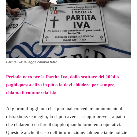
Partita Iva: la legge cambia tutto
Periodo nero per le Partite Iva, dallo scattare del 2024 o
paghi questa cifra in più o la devi chiudere per sempre,
chiama il commercialista.
Al giorno d’oggi non ci si può mai concedere un momento di
distrazione. O meglio, lo si può avere – seppur breve – a patto
che ci daremo da fare il doppio quando torneremo operativi.
Questo è anche il caso dell’informazione: talmente tante notizie