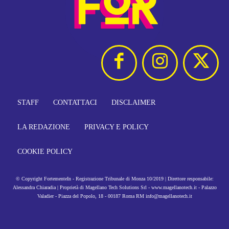
STAFF
CONTATTACI
DISCLAIMER
LA REDAZIONE
PRIVACY E POLICY
COOKIE POLICY
© Copyright FortementeIn - Registrazione Tribunale di Monza 10/2019 | Direttore responsabile:
Alessandra Chiaradia | Proprietà di Magellano Tech Solutions Srl - www.magellanotech.it - Palazzo
Valadier - Piazza del Popolo, 18 - 00187 Roma RM info@magellanotech.it