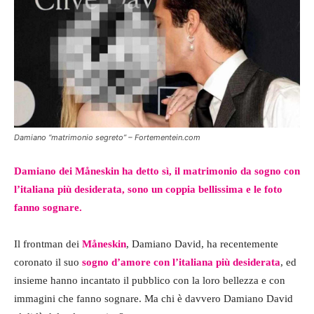
Damiano “matrimonio segreto” – Fortementein.com
Damiano dei Måneskin ha detto sì, il matrimonio da sogno con
l’italiana più desiderata, sono un coppia bellissima e le foto
fanno sognare.
Il frontman dei
Måneskin
, Damiano David, ha recentemente
coronato il suo
sogno d’amore con l’italiana più desiderata
, ed
insieme hanno incantato il pubblico con la loro bellezza e con
immagini che fanno sognare. Ma chi è davvero Damiano David