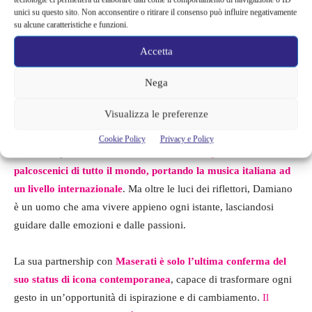
unici su questo sito. Non acconsentire o ritirare il consenso può influire negativamente
su alcune caratteristiche e funzioni.
Damiano David testimonial Maserati – Fortementein.com
Accetta
Nega
Damiano e la strada per il successo
Visualizza le preferenze
La vita di Damiano David è un mix di successi professionali e
Cookie Policy
Privacy e Policy
avventure personali. Con i
Måneskin ha conquistato i
palcoscenici di tutto il mondo, portando la musica italiana ad
un livello internazionale
. Ma oltre le luci dei riflettori, Damiano
è un uomo che ama vivere appieno ogni istante, lasciandosi
guidare dalle emozioni e dalle passioni.
La sua partnership con
Maserati è solo l’ultima conferma del
suo status di icona contemporanea
, capace di trasformare ogni
gesto in un’opportunità di ispirazione e di cambiamento.
Il