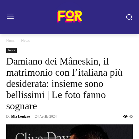
Home
News
News
Damiano dei Måneskin, il
matrimonio con l’italiana più
desiderata: insieme sono
bellissimi | Le foto fanno
sognare
Di
Mia Lonigro
-
24 Aprile 2024
45