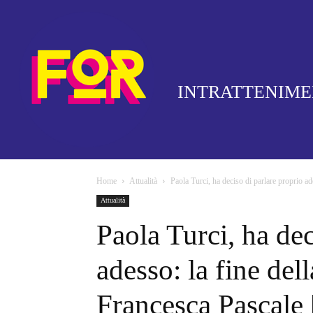
INTRATTENIM
Home
Attualità
Paola Turci, ha deciso di parlare proprio ade
Attualità
Paola Turci, ha dec
adesso: la fine del
Francesca Pascale 