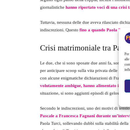
giornalistiche
hanno riportato voci di una crisi t
Tuttavia, nessuna delle due aveva rilasciato dichia
indiscrezioni. Questo
fino a quando Paola Turci h
Crisi matrimoniale tra Paol
Per 
alle
Le due, che si sono sposate due anni fa, sono stat
com
infl
per anticipare scoop sulla vita privata delle celeb
con alcune enigmatiche dichiarazioni di Francesc
volutamente ambigue, hanno alimentato i sospetti
situazione, si sono aggiunti episodi di gelosia tra
Secondo le indiscrezioni, uno dei motivi di tensio
Pascale a Francesca Fagnani durante un’intervi
Paola Turci, sollevando dubbi sulla stabilità della