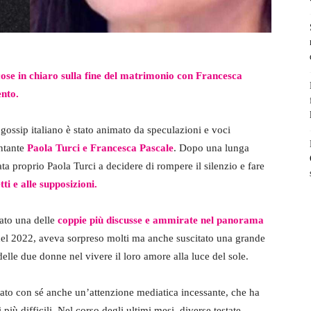
cose in chiaro sulla fine del matrimonio con Francesca
ento.
 gossip italiano è stato animato da speculazioni e voci
antante
Paola Turci e Francesca Pascale
. Dopo una lunga
ata proprio Paola Turci a decidere di rompere il silenzio e fare
ti e alle supposizioni.
ato una delle
coppie più discusse e ammirate nel panorama
o del 2022, aveva sorpreso molti ma anche suscitato una grande
lle due donne nel vivere il loro amore alla luce del sole.
tato con sé anche un’attenzione mediatica incessante, che ha
più difficili. Nel corso degli ultimi mesi, diverse testate