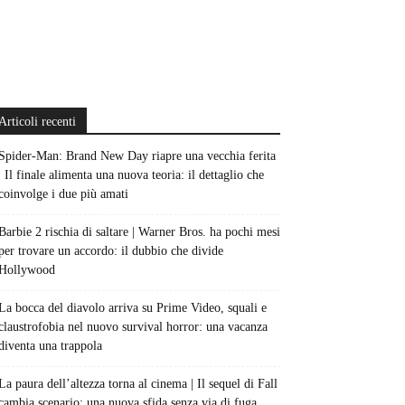
Articoli recenti
Spider-Man: Brand New Day riapre una vecchia ferita
| Il finale alimenta una nuova teoria: il dettaglio che
coinvolge i due più amati
Barbie 2 rischia di saltare | Warner Bros. ha pochi mesi
per trovare un accordo: il dubbio che divide
Hollywood
La bocca del diavolo arriva su Prime Video, squali e
claustrofobia nel nuovo survival horror: una vacanza
diventa una trappola
La paura dell’altezza torna al cinema | Il sequel di Fall
cambia scenario: una nuova sfida senza via di fuga