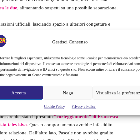
ra le due
, alimentando sospetti su una possibile separazione.
razioni ufficiali, lasciando spazio a ulteriori congetture e
a deciso di parlare apertamente della situazione.
Gestisci Consenso
a Turci e Francesca Pascale
fornire le migliori esperienze, utilizziamo tecnologie come i cookie per memorizzare e/o acceder
 informazioni del dispositivo. Il consenso a queste tecnologie ci permetterà di elaborare dati com
e al centro di indiscrezioni diffuse da Dagospia, un sito noto
portamento di navigazione o ID unici su questo sito. Non acconsentire o ritirare il consenso pu
uire negativamente su alcune caratteristiche e funzioni.
rità. Le speculazioni sulla presunta separazione sono iniziate
a Pascale su Instagram.
Le parole della Pascale,
 dei fan e degli osservatori attenti
. A complicare la
Accetta
Nega
Visualizza le preferen
 le due, amplificando l’attenzione mediatica.
Cookie Policy
Privacy e Policy
ne sarebbe stato il presunto
“corteggiamento” di Francesca
sta televisiva
. Questo comportamento avrebbe infastidito
 loro relazione. Dall’altro lato, Pascale non avrebbe gradito