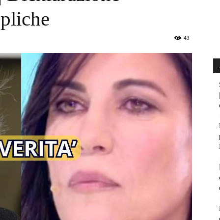
epliche
43