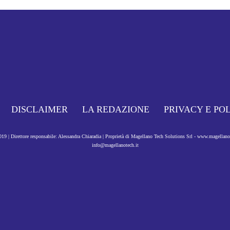
DISCLAIMER
LA REDAZIONE
PRIVACY E PO
9 | Direttore responsabile: Alessandra Chiaradia | Proprietà di Magellano Tech Solutions Srl - www.magellan
info@magellanotech.it