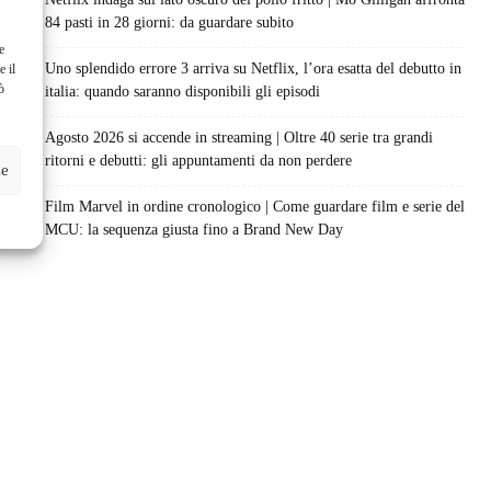
84 pasti in 28 giorni: da guardare subito
e
Uno splendido errore 3 arriva su Netflix, l’ora esatta del debutto in
e il
ò
italia: quando saranno disponibili gli episodi
Agosto 2026 si accende in streaming | Oltre 40 serie tra grandi
ritorni e debutti: gli appuntamenti da non perdere
ze
Film Marvel in ordine cronologico | Come guardare film e serie del
MCU: la sequenza giusta fino a Brand New Day