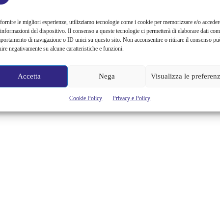
Vi sto dando questa informazione quasi troppo tardi, e me ne
rammarico fortemente, ma, se per caso quato weekend siete nei pressi
fornire le migliori esperienze, utilizziamo tecnologie come i cookie per memorizzare e/o acceder
di Milano e più precisamente in porta Venezia, dovete assolutamente
 informazioni del dispositivo. Il consenso a queste tecnologie ci permetterà di elaborare dati com
andare a vedere l'Albergo Diurno, situato esattamente sotto piazza
portamento di navigazione o ID unici su questo sito. Non acconsentire o ritirare il consenso pu
Oberdan. Si tratta degli storici bagni pubblici di Milano, lo spazio,
uire negativamente su alcune caratteristiche e funzioni.
esattemente 1.200 metri quadrati, un‘altezza di circa 3...
Alessandra Chiaradia
Accetta
Nega
Visualizza le preferen
Cookie Policy
Privacy e Policy