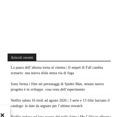
Articoli recenti
La paura dell’altezza torna al cinema | Il sequel di Fall cambia
scenario: una nuova sfida senza via di fuga
Sony ferma i film sui personaggi di Spider-Man, nessun nuovo
progetto è in sviluppo: cosa resta dell’esperimento
Netflix saluta 16 titoli ad agosto 2026 | 3 serie e 13 film lasciano il
catalogo: le date da segnare per l’ultimo rewatch
Netflix indaga sul lato oscuro del pollo fritto | Mo Gilligan affronta