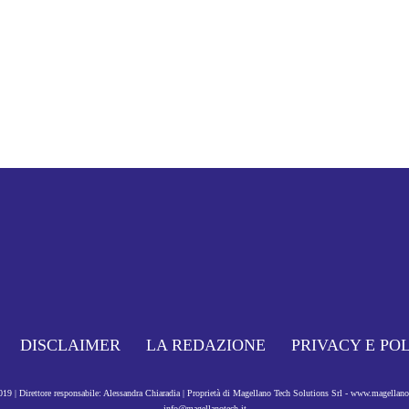
DISCLAIMER
LA REDAZIONE
PRIVACY E PO
9 | Direttore responsabile: Alessandra Chiaradia | Proprietà di Magellano Tech Solutions Srl - www.magellan
info@magellanotech.it