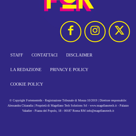
STAFF
CONTATTACI
DISCLAIMER
LA REDAZIONE
PRIVACY E POLICY
COOKIE POLICY
© Copyright FortementeIn - Registrazione Tribunale di Monza 10/2019 | Direttore responsabile:
Alessandra Chiaradia | Proprietà di Magellano Tech Solutions Srl - www.magellanotech.it - Palazzo
Valadier - Piazza del Popolo, 18 - 00187 Roma RM info@magellanotech.it