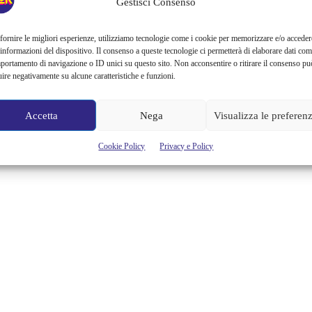
Gestisci Consenso
un fazzoletto e l’abito dalle fantasie floreali. Sono sempre state...
fornire le migliori esperienze, utilizziamo tecnologie come i cookie per memorizzare e/o acceder
Alessandra Chiaradia
 informazioni del dispositivo. Il consenso a queste tecnologie ci permetterà di elaborare dati com
portamento di navigazione o ID unici su questo sito. Non acconsentire o ritirare il consenso pu
uire negativamente su alcune caratteristiche e funzioni.
Accetta
Nega
Visualizza le preferen
Cookie Policy
Privacy e Policy