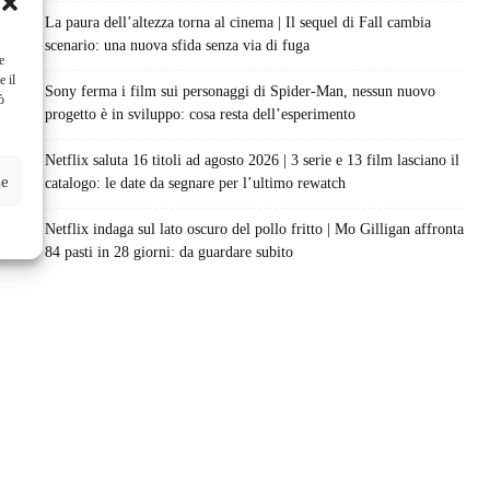
La paura dell’altezza torna al cinema | Il sequel di Fall cambia
scenario: una nuova sfida senza via di fuga
e
e il
Sony ferma i film sui personaggi di Spider-Man, nessun nuovo
ò
progetto è in sviluppo: cosa resta dell’esperimento
Netflix saluta 16 titoli ad agosto 2026 | 3 serie e 13 film lasciano il
ze
catalogo: le date da segnare per l’ultimo rewatch
Netflix indaga sul lato oscuro del pollo fritto | Mo Gilligan affronta
84 pasti in 28 giorni: da guardare subito