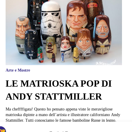
Arte e Mostre
LE MATRIOSKA POP DI
ANDY STATTMILLER
Ma cheffffigata! Questo ho pensato appena viste le meravigliose
matrioska dipinte a mano dell’artista e illustratore californiano Andy
Stattmiller. Tutti conosciamo le famose bamboline Russe in legno,
divise in due parti che nascondono al loro interno versioni sempre
più piccole di quella più grande, con gli occhioni, il capo coperto da