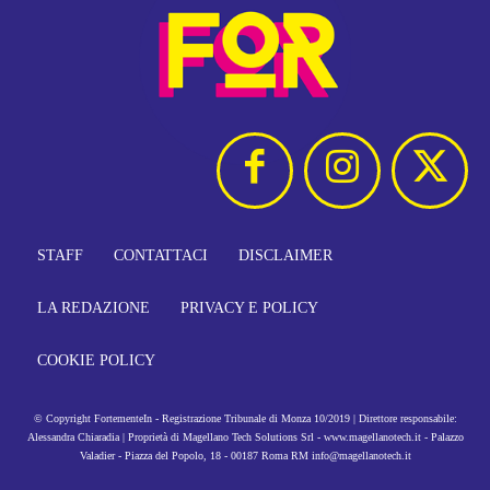
STAFF
CONTATTACI
DISCLAIMER
LA REDAZIONE
PRIVACY E POLICY
COOKIE POLICY
© Copyright FortementeIn - Registrazione Tribunale di Monza 10/2019 | Direttore responsabile:
Alessandra Chiaradia | Proprietà di Magellano Tech Solutions Srl - www.magellanotech.it - Palazzo
Valadier - Piazza del Popolo, 18 - 00187 Roma RM info@magellanotech.it