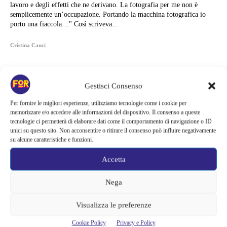
lavoro e degli effetti che ne derivano. La fotografia per me non è
semplicemente un’occupazione. Portando la macchina fotografica io
porto una fiaccola…" Così scriveva...
Cristina Canci
Gestisci Consenso
Per fornire le migliori esperienze, utilizziamo tecnologie come i cookie per
memorizzare e/o accedere alle informazioni del dispositivo. Il consenso a queste
tecnologie ci permetterà di elaborare dati come il comportamento di navigazione o ID
unici su questo sito. Non acconsentire o ritirare il consenso può influire negativamente
su alcune caratteristiche e funzioni.
Accetta
Nega
Articoli recenti
Visualizza le preferenze
Sony ferma i film sui personaggi di Spider-Man, nessun nuovo
Cookie Policy
Privacy e Policy